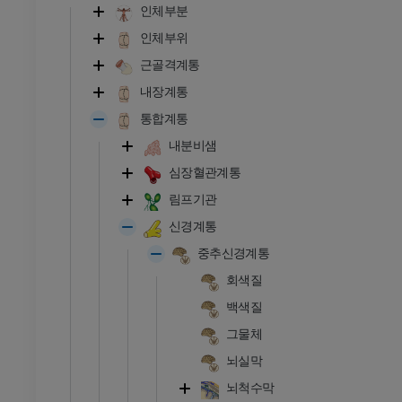
인체부분
인체부위
근골격계통
내장계통
통합계통
내분비샘
심장혈관계통
림프기관
신경계통
중추신경계통
회색질
백색질
그물체
뇌실막
뇌척수막