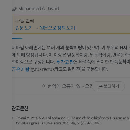
Muhammad A. Javaid
자동 번역
원문 보기
원문으로 정의 보기
이마엽 아래면에는 여러 개의
눈확이랑
이 있으며, 이 부위의 H자
에 의해 형성됩니다. 이 이랑은 앞눈확이랑, 뒤눈확이랑, 안쪽눈확
확이랑으로 구성됩니다.
은 바깥쪽에 위치한 안쪽
눈확
후각고랑
(gyrus rectus라고도 알려진)을 구분합니다.
곧은이랑
이 번역에 오류가 있나요?
보고하기
참고문헌
Troiani, V., Patti, M.A. and Adamson, K. The use of the orbitofrontal H-sulcus as 
for value signals. Eur J Neurosci. 2020 May;51(9):1928-1943.