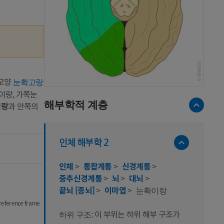
 모양
눈확고랑
이랑, 가쪽눈
해부학적 계층
이랑
과 안쪽의
인체 해부학 2
인체
>
통합계통
>
신경계통
>
중추신경계통
>
뇌
>
대뇌
>
끝뇌 [종뇌]
>
이마엽
>
눈확이랑
a reference frame
이 부위는 하위 해부 구조가
하위 구조: