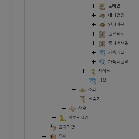
둘레엽
발목 및 발 CT
대뇌겉질
CT
앞뇌바닥
프리미엄
줄무늬체
종뇌백색질
가쪽뇌실
가쪽뇌실벽
사이뇌
뇌실
소뇌
뇌줄기
척수
말초신경계
감각기관
외피