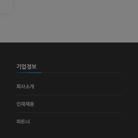
다리 동맥 및
CT
무료
다리 혈관조
혈관조영
무료
기업정보
회사소개
인재채용
파트너