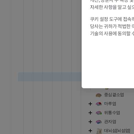
프리미엄
위이마이랑
자세한 사항을 알고 싶
중심앞고랑
쿠키 설정 도구에 접속하
관절조영 CT
발앞부 MRI
중심앞이랑
당사는 귀하가 적법한 
절
MRI
앞중심곁이
기술의 사용에 동의할 
프리미엄
중심곁고랑
안쪽이마이
RI
다리 MRI
MRI
곧은이랑
프리미엄
후각고랑
눈확이랑
방사선 촬영
다리 방사선 촬영
눈확고랑
 사진
방사선 사진
중심곁소엽
무료
마루엽
뒤통수엽
다리
관자엽
삽화
대뇌섬[뇌섬엽]
프리미엄