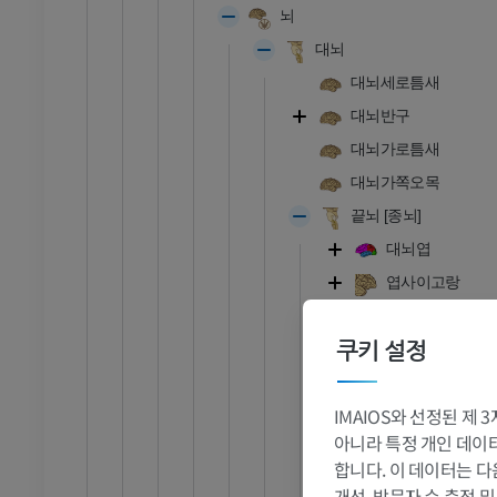
뇌
대뇌
대뇌세로틈새
대뇌반구
대뇌가로틈새
대뇌가쪽오목
끝뇌 [종뇌]
대뇌엽
엽사이고랑
이마엽
쿠키 설정
이마덮개
아래이마이
발목 - 발
IMAIOS와 선정된 제
아래이마고
아니라 특정 개인 데이터(
중간이마이
RI
발목 MRI
합니다. 이 데이터는 다
MRI
위이마고랑
개선, 방문자 수 측정 