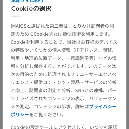
承諾せずに続行
Cookieの選択
解剖学的階層
IMAIOSと選ばれた第三者は、とりわけ訪問者の測
定のためにCookieまたは類似技術を利用します。
人体解剖学2
Cookieを利用することで、当社はお客様のデバイス
人体
>
統合系
>
神経系
>
中枢神経系
>
脳
>
の特徴やいくつかの個人情報（IPアドレス、閲覧、
小脳
>
小脳灰白質
>
小脳核
>
歯状核
>
歯状核門
利用・地理的位置データ、一意識別子等）などの情
報を分析し保存することができます。このデータは
この解剖学的部位には下位構造がありま
下位構造：
次の目的のために処理されます：ユーザーエクスペ
せん
リエンス・提供コンテンツ・製品・サービスの分析
と向上、訪問者の測定と分析、SNSとの連携、パー
ソナライズされたコンテンツの表示、パフォーマン
人体解剖学1
スの測定、コンテンツの訴求。詳細は
プライバシー
ポリシー
をご覧ください。
人体神経解剖学
Cookieの設定ツールにアクセスして、いつでも承諾