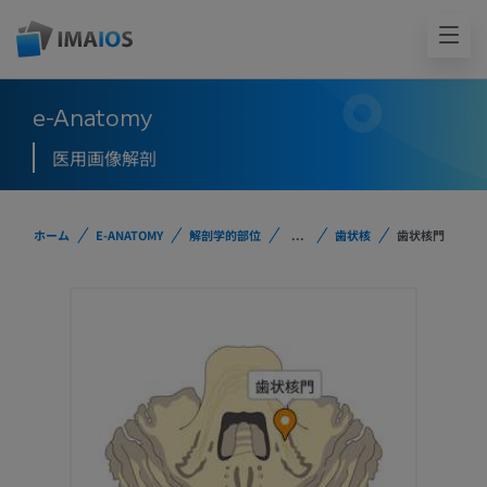
e-Anatomy
医用画像解剖
ホーム
E-ANATOMY
解剖学的部位
...
歯状核
歯状核門