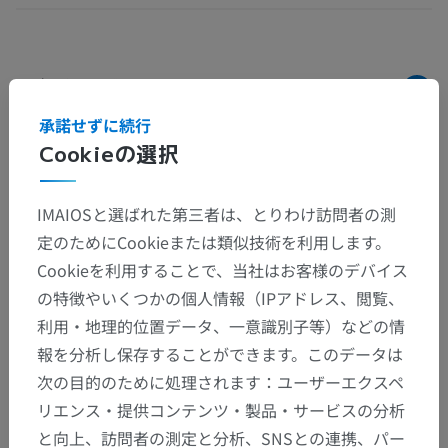
解剖学的階層
承諾せずに続行
Cookieの選択
人体解剖学2
一般解剖学
>
運動
IMAIOSと選ばれた第三者は、とりわけ訪問者の測
定のためにCookieまたは類似技術を利用します。
下位構造：
Cookieを利用することで、当社はお客様のデバイス
外転
の特徴やいくつかの個人情報（IPアドレス、閲覧、
内転
利用・地理的位置データ、一意識別子等）などの情
外旋
報を分析し保存することができます。このデータは
次の目的のために処理されます：ユーザーエクスペ
内旋
リエンス・提供コンテンツ・製品・サービスの分析
描円
と向上、訪問者の測定と分析、SNSとの連携、パー