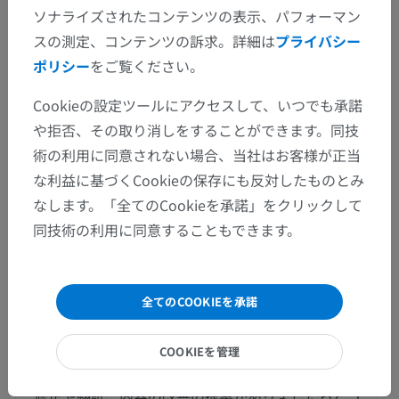
屈曲
ソナライズされたコンテンツの表示、パフォーマン
伸展
スの測定、コンテンツの訴求。詳細は
プライバシー
ポリシー
をご覧ください。
回内
Cookieの設定ツールにアクセスして、いつでも承諾
詳細を見る
や拒否、その取り消しをすることができます。同技
術の利用に同意されない場合、当社はお客様が正当
な利益に基づくCookieの保存にも反対したものとみ
人体解剖学1
なします。「全てのCookieを承諾」をクリックして
同技術の利用に同意することもできます。
翻訳
全てのCOOKIEを承諾
COOKIEを管理
間違いを発見しましたか？
修正や翻訳、内容の改善の提案がありましたらどう