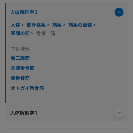
人体解剖学2
人体
>
筋骨格系
>
筋系
>
筋系の頸部
>
頸部の筋
>
舌骨上筋
下位構造：
顎二腹筋
茎突舌骨筋
顎舌骨筋
オトガイ舌骨筋
人体解剖学1