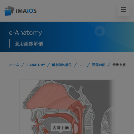
e-Anatomy
医用画像解剖
ホーム
E-ANATOMY
解剖学的部位
...
頸部の筋
舌骨上筋