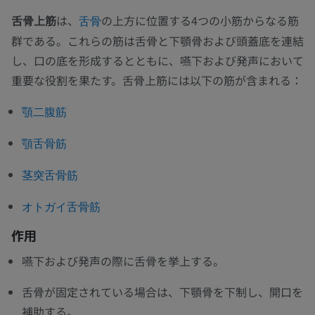
舌骨上筋
は、
の上方に位置する4つの小筋からなる筋
舌骨
群である。これらの筋は舌骨と下顎骨および頭蓋底を連結
し、口の底を形成するとともに、嚥下および発声において
重要な役割を果たす。舌骨上筋には以下の筋が含まれる：
顎二腹筋
顎舌骨筋
茎突舌骨筋
オトガイ舌骨筋
作用
嚥下および発声の際に舌骨を挙上する。
舌骨が固定されている場合は、下顎骨を下制し、開口を
補助する。