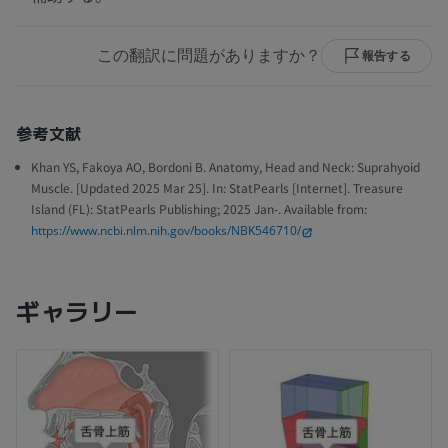
この翻訳に問題がありますか？
報告する
参考文献
Khan YS, Fakoya AO, Bordoni B. Anatomy, Head and Neck: Suprahyoid
Muscle. [Updated 2025 Mar 25]. In: StatPearls [Internet]. Treasure
Island (FL): StatPearls Publishing; 2025 Jan-. Available from:
https://www.ncbi.nlm.nih.gov/books/NBK546710/
ギャラリー