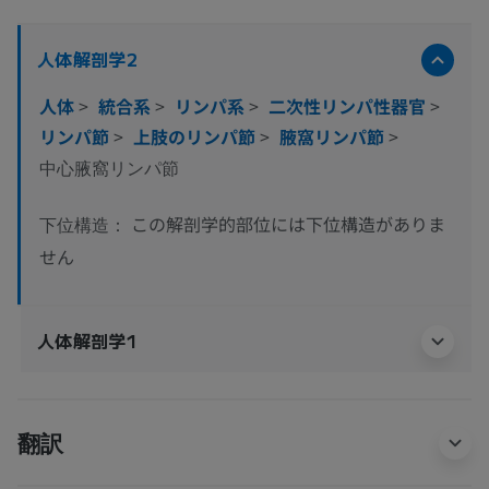
人体解剖学2
人体
>
統合系
>
リンパ系
>
二次性リンパ性器官
>
リンパ節
>
上肢のリンパ節
>
腋窩リンパ節
>
中心腋窩リンパ節
この解剖学的部位には下位構造がありま
下位構造：
せん
人体解剖学1
翻訳