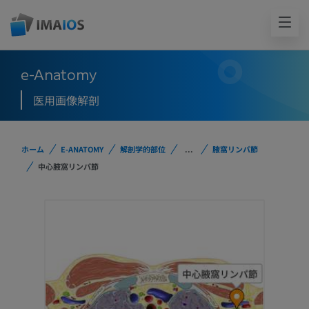
e-Anatomy
医用画像解剖
ホーム
E-ANATOMY
解剖学的部位
...
腋窩リンパ節
中心腋窩リンパ節