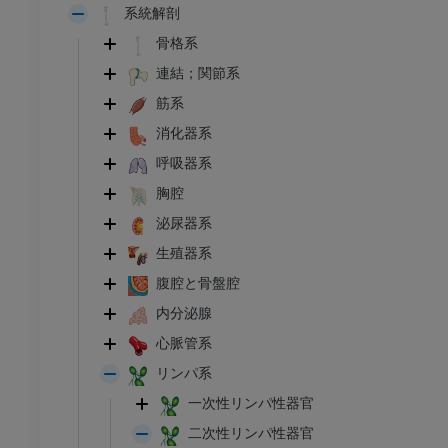
系統解剖
骨格系
連結；関節系
筋系
消化器系
呼吸器系
胸腔
泌尿器系
生殖器系
腹腔と骨盤腔
内分泌腺
心脈管系
リンパ系
一次性リンパ性器官
二次性リンパ性器官