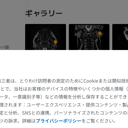
ギャラリー
ンパ節
前リンパ節
た第三者は、とりわけ訪問者の測定のためにCookieまたは類似
下リンパ節
することで、当社はお客様のデバイスの特徴やいくつかの個人情報（
リンパ節
ータ、一意識別子等）などの情報を分析し保存することができ
上肢
下肢
理されます：ユーザーエクスペリエンス・提供コンテンツ・製
定と分析、SNSとの連携、パーソナライズされたコンテンツ
上肢MRI
下肢
MRI
イラストレー
ツの訴求。詳細は
プライバシーポリシー
をご覧ください。