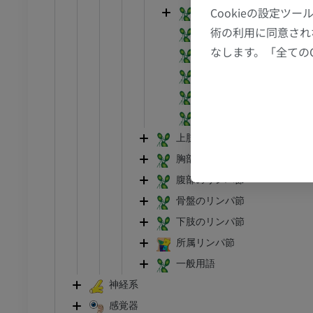
アム
プレミアム
Cookieの設定
前頸リンパ節
術の利用に同意され
外側頸リンパ節：深リン
CT関節造影
前足MRI
なします。「全ての
後外側浅頸リンパ節
節造影
MRI
鎖骨上リンパ節
アム
プレミアム
副神経リンパ節
RI
下肢MRI
胸鎖乳突筋周囲のリンパ
MRI
上肢のリンパ節
アム
プレミアム
胸部のリンパ節
腹部のリンパ節
線
下肢X線
骨盤のリンパ節
像
X線画像
下肢のリンパ節
無料
所属リンパ節
一般用語
下肢
神経系
トレーション
イラストレーション
感覚器
アム
プレミアム