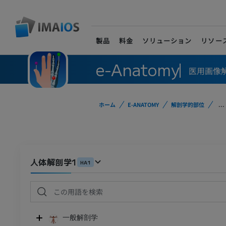
製品
料金
ソリューション
リソー
e-Anatomy
医用画像
ホーム
E-ANATOMY
解剖学的部位
...
人体解剖学1
HA1
一般解剖学