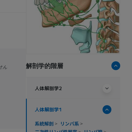
解剖学的階層
せん
人体解剖学2
人体解剖学1
系統解剖
>
リンパ系
>
二次性リンパ性器官
>
リンパ節
>