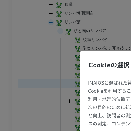
脾臓
リンパ性咽頭輪
リンパ節
頭と頸のリンパ節
後頭リンパ節
乳突リンパ節；耳介後リ
浅耳下腺リンパ節
Cookieの選択
深耳下腺リンパ節
深耳下腺リンパ節：耳介
IMAIOSと選ばれ
深耳下腺リンパ節：耳介
Cookieを利用
深耳下腺リンパ節：腺内
利用・地理的位置デ
足首 - 足
顔面リンパ節
次の目的のために処
舌リンパ節
と向上、訪問者の測
I
足根MRI
オトガイ下リンパ節
MRI
スの測定、コンテン
顎下リンパ節