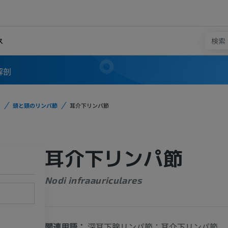
ス
解剖
頭と頸のリンパ節
耳介下リンパ節
耳介下リンパ節
Nodi infraauriculares
関連用語：
深耳下腺リンパ節：耳介下リンパ節