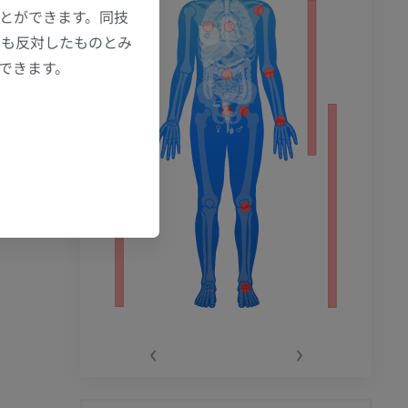
ことができます。同技
にも反対したものとみ
もできます。
‹
›