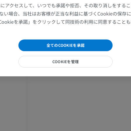
プレミアム
プレミアム
ツールにアクセスして、いつでも承諾や拒否、その取り消しをする
ない場合、当社はお客様が正当な利益に基づくCookieの保存
パ節（中）
肩関節MRI
下肢X線
Cookieを承諾」をクリックして同技術の利用に同意すること
MRI
X線画像
プレミアム
無料
全てのCOOKIEを承諾
手関節MRI
下肢MRI
節
MRI
MRI
COOKIEを管理
プレミアム
プレミアム
肘関節MRI
股関節MRI
MRI
MRI
プレミアム
プレミアム
手部MRI
膝 MRI
MRI
MRI
プレミアム
プレミアム