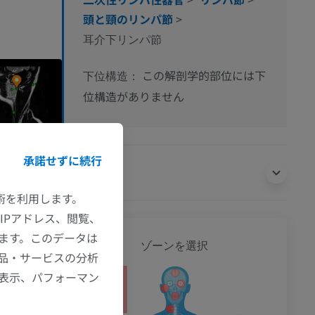
頭と頸のリンパ節
>
耳介下リンパ節
この解剖学的部位には下
下位構造：
位構造がありません
承諾せずに続行
翻訳
技術を利用します。
IPアドレス、閲覧、
ます。このデータは
全身
ゾーンを選択
品・サービスの分析
の表示、パフォーマン
ション