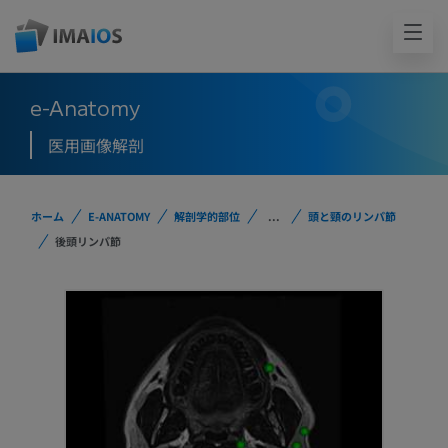
e-Anatomy
医用画像解剖
ホーム
E-ANATOMY
解剖学的部位
...
頭と頸のリンパ節
後頭リンパ節