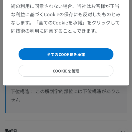
術の利用に同意されない場合、当社はお客様が正当
な利益に基づくCookieの保存にも反対したものとみ
解剖学的階層
なします。「全てのCookieを承諾」をクリックして
同技術の利用に同意することもできます。
人体解剖学2
人体解剖学1
全てのCOOKIEを承諾
系統解剖
>
リンパ系
>
二次性リンパ性器官
>
COOKIEを管理
リンパ節
>
頭と頸のリンパ節
>
後頭リンパ節
この解剖学的部位には下位構造がありま
下位構造：
せん
翻訳