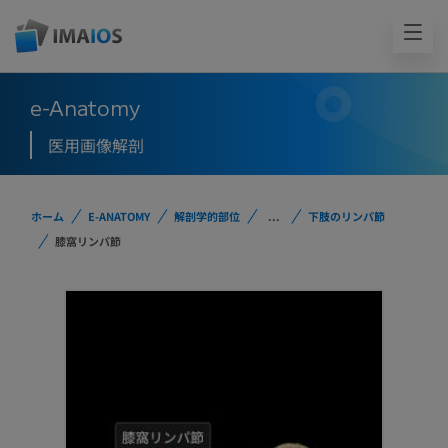
e-Anatomy
医用画像解剖
ホーム
E-ANATOMY
解剖学的部位
...
下肢のリンパ節
膝窩リンパ節