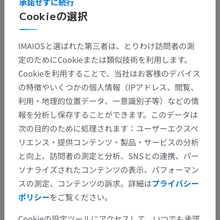
解剖学的階層
承諾せずに続行
Cookieの選択
人体解剖学2
IMAIOSと選ばれた第三者は、とりわけ訪問者の測
定のためにCookieまたは類似技術を利用します。
人体解剖学1
Cookieを利用することで、当社はお客様のデバイス
系統解剖
>
リンパ系
>
二次性リンパ性器官
>
の特徴やいくつかの個人情報（IPアドレス、閲覧、
リンパ節
>
下肢のリンパ節
>
利用・地理的位置データ、一意識別子等）などの情
膝窩リンパ節
報を分析し保存することができます。このデータは
次の目的のために処理されます：ユーザーエクスペ
下位構造：
膝窩リンパ節 - 浅膝窩リンパ節
リエンス・提供コンテンツ・製品・サービスの分析
と向上、訪問者の測定と分析、SNSとの連携、パー
深膝窩リンパ節
ソナライズされたコンテンツの表示、パフォーマン
スの測定、コンテンツの訴求。詳細は
プライバシー
ポリシー
をご覧ください。
動物の比較解剖学
Cookieの設定ツールにアクセスして、いつでも承諾