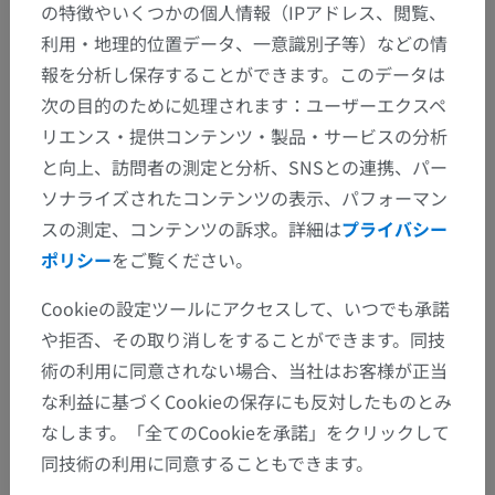
の特徴やいくつかの個人情報（IPアドレス、閲覧、
利用・地理的位置データ、一意識別子等）などの情
この解剖学的部位には下位構造がありま
下位構造：
報を分析し保存することができます。このデータは
せん
次の目的のために処理されます：ユーザーエクスペ
リエンス・提供コンテンツ・製品・サービスの分析
と向上、訪問者の測定と分析、SNSとの連携、パー
ソナライズされたコンテンツの表示、パフォーマン
翻訳
スの測定、コンテンツの訴求。詳細は
プライバシー
ポリシー
をご覧ください。
Cookieの設定ツールにアクセスして、いつでも承諾
間違いを発見しましたか？
や拒否、その取り消しをすることができます。同技
修正や翻訳、内容の改善の提案がありましたらどう
術の利用に同意されない場合、当社はお客様が正当
ぞお知らせください。
な利益に基づくCookieの保存にも反対したものとみ
なします。「全てのCookieを承諾」をクリックして
問題を報告
同技術の利用に同意することもできます。