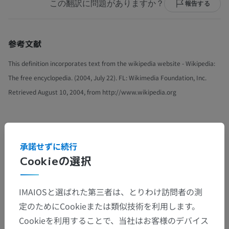
この翻訳に問題がありますか？
報告する
参考文献
This definition incorporates text from the wikipedia website - Wikipedia:
The free encyclopedia. (2004, July 22). FL: Wikimedia Foundation, Inc.
Retrieved August 10, 2004, from http://www.wikipedia.org
解剖学的階層
承諾せずに続行
Cookieの選択
人体解剖学1
IMAIOSと選ばれた第三者は、とりわけ訪問者の測
系統解剖
>
神経系
>
中枢神経系
>
脳
>
菱脳
>
定のためにCookieまたは類似技術を利用します。
後脳；橋と小脳
>
橋
>
橋被蓋；橋背側部
>
Cookieを利用することで、当社はお客様のデバイス
灰白質
>
蝸牛神経核