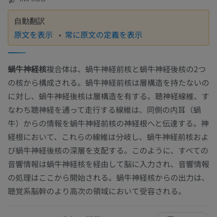
自動翻訳
原文を表示
常に原文の定義を表示
蝸牛神経核
複合体は、蝸牛神経前核と蝸牛神経後核の2つ
の核から構成される。蝸牛神経前核は層構造を持たないの
に対し、蝸牛神経後核は層構造を有する。聴神経線維、す
なわち聴神経を通って走行する線維は、同側の内耳（蝸
牛）からの情報を蝸牛神経前核の神経根へと伝達する。神
経根において、これらの線維は分岐し、蝸牛神経前核およ
び蝸牛神経後核の深層を支配する。このように、すべての
音響情報は蝸牛神経核を経由して脳に入力され、音響情報
の処理はここから開始される。蝸牛神経核からの出力は、
聴覚系脳幹のより高次の領域において受容される。