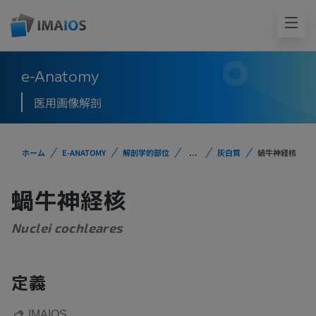
e-Anatomy
医用画像解剖
ホーム
E-ANATOMY
解剖学的部位
...
灰白質
蝸牛神経核
蝸牛神経核
Nuclei cochleares
定義
IMAIOS