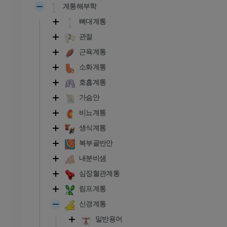
계통해부학
뼈대계통
관절
근육계통
소화계통
호흡계통
가슴안
비뇨계통
생식계통
복부골반안
내분비샘
발목 - 발
심장혈관계통
림프계통
RI
발목 MRI
신경계통
MRI
일반용어