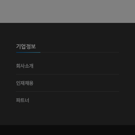
다리 동맥 및
CT
무료
다리 혈관조
혈관조영
기업정보
무료
회사소개
인재채용
파트너