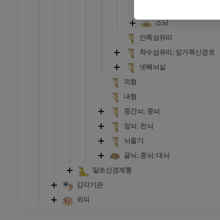
다리뇌
발목 및 발 CT
소뇌
CT
안쪽섬유띠
프리미엄
척수섬유띠; 앞가쪽신경로
넷째뇌실
외형
내형
중간뇌; 중뇌
앞뇌; 전뇌
뇌줄기
끝뇌; 종뇌; 대뇌
말초신경계통
감각기관
외피