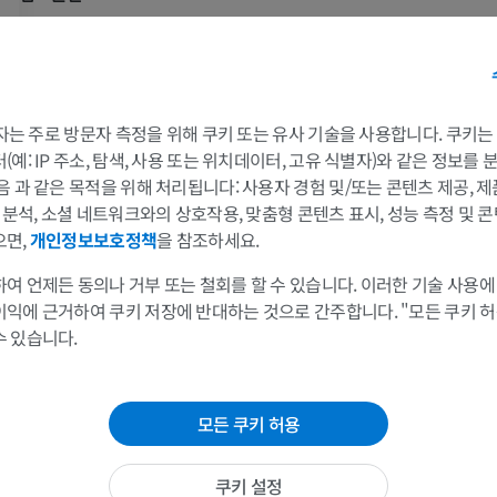
프리미엄
프리미엄
This definition incorporates text from the wikipedia website - Wikipedia: The free encyc
어깨 MRI
다리 방사선 
July 22). FL: Wikimedia Foundation, Inc. Retrieved August 10, 2004, from http://www.wi
MRI
방사선 사진
프리미엄
무료
 3자는 주로 방문자 측정을 위해 쿠키 또는 유사 기술을 사용합니다. 쿠키
예: IP 주소, 탐색, 사용 또는 위치데이터, 고유 식별자)와 같은 정보를
손목 MRI
다리 MRI
음 과 같은 목적을 위해 처리됩니다: 사용자 경험 및/또는 콘텐츠 제공, 
MRI
MRI
및 분석, 소셜 네트워크와의 상호작용, 맞춤형 콘텐츠 표시, 성능 측정 및 콘
으면,
개인정보보호정책
을 참조하세요.
프리미엄
프리미엄
여 언제든 동의나 거부 또는 철회를 할 수 있습니다. 이러한 기술 사용에
팔꿈치 MRI
엉덩이 MRI
이익에 근거하여 쿠키 저장에 반대하는 것으로 간주합니다. "모든 쿠키 
MRI
MRI
수 있습니다.
프리미엄
프리미엄
손 MRI
무릎 MRI
모든 쿠키 허용
MRI
MRI
프리미엄
프리미엄
쿠키 설정