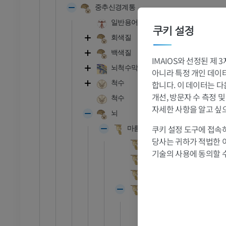
프리미엄
중추신경계통
일반용어
관절조영 CT
발앞부 MRI
쿠키 설정
회색질
절
MRI
백색질
프리미엄
IMAIOS와 선정된 제
뇌척수막
아니라 특정 개인 데이터(
RI
다리 MRI
합니다. 이 데이터는 다
척수
MRI
개선, 방문자 수 측정 
척수
자세한 사항을 알고 싶
프리미엄
뇌
쿠키 설정 도구에 접속하
마름뇌; 후뇌
방사선 촬영
다리 방사선 촬영
당사는 귀하가 적법한 
외형
 사진
방사선 사진
기술의 사용에 동의할 
내형
무료
숨뇌; 연수
다리
뒤뇌; 다리뇌와 소뇌
삽화
외형
프리미엄
내형