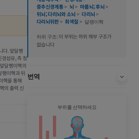
중추신경계통
>
뇌
>
마름뇌; 후뇌
>
뒤뇌; 다리뇌와 소뇌
>
다리뇌
>
다리뇌뒤판
>
회색질
>
달팽이핵
이 부위는 하위 해부 구조가
하위 구조:
없습니다
니다. 앞달팽
경섬유, 즉 청
터 앞달팽이핵의
달팽이핵과 뒤
번역
이핵을 통해
핵의 출력 신
전신
부위를 선택하세요