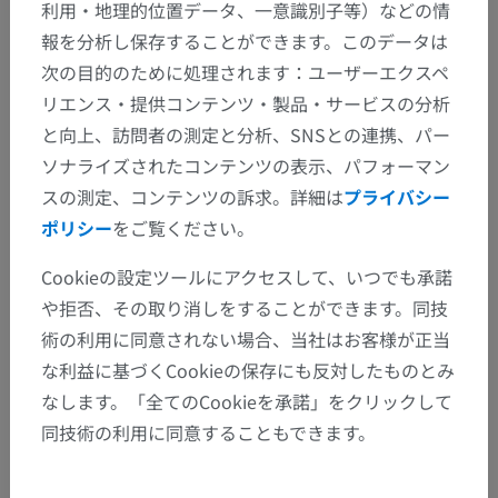
利用・地理的位置データ、一意識別子等）などの情
せん
報を分析し保存することができます。このデータは
次の目的のために処理されます：ユーザーエクスペ
リエンス・提供コンテンツ・製品・サービスの分析
と向上、訪問者の測定と分析、SNSとの連携、パー
翻訳
ソナライズされたコンテンツの表示、パフォーマン
スの測定、コンテンツの訴求。詳細は
プライバシー
ポリシー
をご覧ください。
間違いを発見しましたか？
Cookieの設定ツールにアクセスして、いつでも承諾
修正や翻訳、内容の改善の提案がありましたらどう
や拒否、その取り消しをすることができます。同技
ぞお知らせください。
術の利用に同意されない場合、当社はお客様が正当
な利益に基づくCookieの保存にも反対したものとみ
問題を報告
なします。「全てのCookieを承諾」をクリックして
同技術の利用に同意することもできます。
アプリを入手