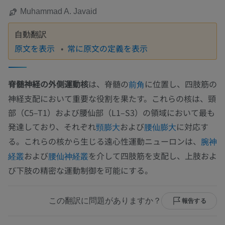
Muhammad A. Javaid
自動翻訳
原文を表示
常に原文の定義を表示
脊髄神経の外側運動核
は、脊髄の
に位置し、四肢筋の
前角
神経支配において重要な役割を果たす。これらの核は、頸
部（C5–T1）および腰仙部（L1–S3）の領域において最も
発達しており、それぞれ
および
に対応す
頸膨大
腰仙膨大
る。これらの核から生じる遠心性運動ニューロンは、
腕神
および
を介して四肢筋を支配し、上肢およ
経叢
腰仙神経叢
び下肢の精密な運動制御を可能にする。
この翻訳に問題がありますか？
報告する