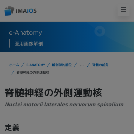
e-Anatomy
医用画像解剖
ホーム
E-ANATOMY
解剖学的部位
...
脊髄の前角
脊髄神経の外側運動核
脊髄神経の外側運動核
Nuclei motorii laterales nervorum spinalium
定義