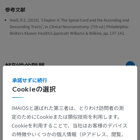
参考文献
Snell, R.S. (2010). ‘Chapter 4: The Spinal Cord and the Ascending and
Descending Tracts’, in
Clinical Neuroanatomy
. (7th ed.) Philadelphia:
Wolters Kluwer Health/Lippincott Williams & Wilkins, pp. 137-142.
解剖学的階層
承諾せずに続行
Cookieの選択
人体解剖学2
人体
>
統合系
>
神経系
>
中枢神経系
>
脊髄
>
IMAIOSと選ばれた第三者は、とりわけ訪問者の測
脊髄の灰白質
>
脊髄の前角
>
定のためにCookieまたは類似技術を利用します。
脊髄神経の外側運動核
Cookieを利用することで、当社はお客様のデバイス
の特徴やいくつかの個人情報（IPアドレス、閲覧、
この解剖学的部位には下位構造がありま
下位構造：