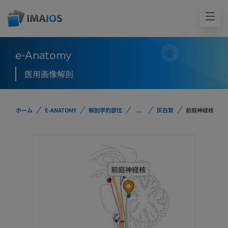
e-Anatomy
医用画像解剖
ホーム
E-ANATOMY
解剖学的部位
...
灰白質
前庭神経核