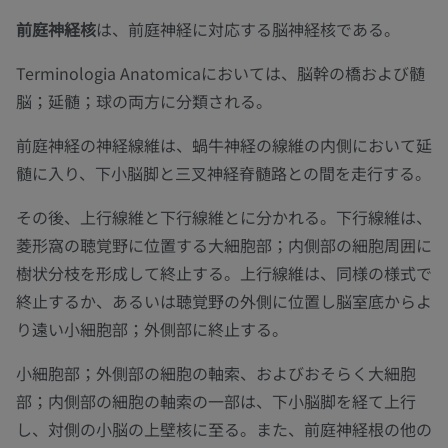
前庭神経核
は、前庭神経に対応する脳神経核である。
Terminologia Anatomicaにおいては、脳幹の橋および髄
脳；延髄；球の両方に分類される。
前庭神経の神経線維は、蝸牛神経の線維の内側において延
髄に入り、下小脳脚と三叉神経脊髄路との間を走行する。
その後、上行線維と下行線維とに分かれる。下行線維は、
菱形窩の聴覚野に位置する大細胞部；内側部の細胞周囲に
樹状分枝を形成して終止する。上行線維は、同様の様式で
終止するか、あるいは聴覚野の外側に位置し脳室底からよ
り遠い小細胞部；外側部に終止する。
小細胞部；外側部の細胞の軸索、およびおそらく大細胞
部；内側部の細胞の軸索の一部は、下小脳脚を経て上行
し、対側の小脳の上壁核に至る。また、前庭神経根の他の