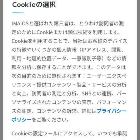
Cookieの選択
The free encyclopedia. (2004, July 22). FL: Wikimedia Foundation, Inc.
Retrieved August 10, 2004, from http://www.wikipedia.org
IMAIOSと選ばれた第三者は、とりわけ訪問者の測
定のためにCookieまたは類似技術を利用します。
ギャラリー
Cookieを利用することで、当社はお客様のデバイス
の特徴やいくつかの個人情報（IPアドレス、閲覧、
利用・地理的位置データ、一意識別子等）などの情
報を分析し保存することができます。このデータは
次の目的のために処理されます：ユーザーエクスペ
リエンス・提供コンテンツ・製品・サービスの分析
と向上、訪問者の測定と分析、SNSとの連携、パー
ソナライズされたコンテンツの表示、パフォーマン
スの測定、コンテンツの訴求。詳細は
プライバシー
ポリシー
をご覧ください。
解剖学的階層
Cookieの設定ツールにアクセスして、いつでも承諾