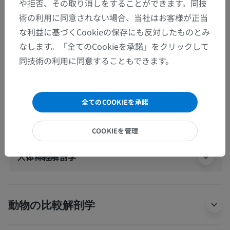
や拒否、その取り消しをすることができます。同技
人体解剖学1
術の利用に同意されない場合、当社はお客様が正当
な利益に基づくCookieの保存にも反対したものとみ
系統解剖
>
神経系
>
中枢神経系
>
脳
>
菱脳
>
なします。「全てのCookieを承諾」をクリックして
髄脳；延髄；球
>
灰白質
>
前庭神経核
同技術の利用に同意することもできます。
下位構造：
前庭神経下核
全てのCOOKIEを承諾
前庭神経内側核
COOKIEを管理
人体神経解剖学
動物の比較解剖学