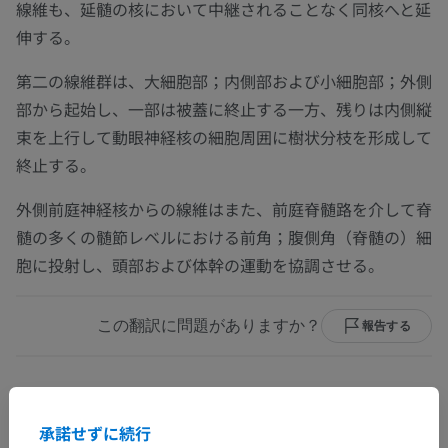
線維も、延髄の核において中継されることなく同核へと延
伸する。
第二の線維群は、大細胞部；内側部および小細胞部；外側
部から起始し、一部は被蓋に終止する一方、残りは内側縦
束を上行して動眼神経核の細胞周囲に樹状分枝を形成して
終止する。
外側前庭神経核からの線維はまた、前庭脊髄路を介して脊
髄の多くの髄節レベルにおける前角；腹側角（脊髄の）細
胞に投射し、頭部および体幹の運動を協調させる。
この翻訳に問題がありますか？
報告する
参考文献
承諾せずに続行
This definition incorporates text from the wikipedia website - Wikipedia: