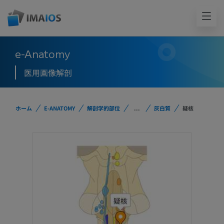
e-Anatomy
医用画像解剖
ホーム
E-ANATOMY
解剖学的部位
...
灰白質
疑核