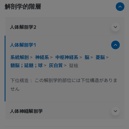
解剖学的階層
人体解剖学2
人体解剖学1
系統解剖
>
神経系
>
中枢神経系
>
脳
>
菱脳
>
髄脳；延髄；球
>
灰白質
>
疑核
この解剖学的部位には下位構造がありま
下位構造：
せん
人体神経解剖学