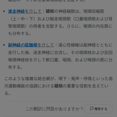
を介して
：
疑核
の神経細胞は、咽頭収縮筋
迷走神経
（上・中・下）および縦走咽頭筋（口蓋咽頭筋および耳
管咽頭筋）の両者を支配する。さらに、喉頭の内在筋に
も分布する。
を介して
：遠心性線維は副神経とともに
副神経の延髄根
走行した後、迷走神経に合流し、その咽頭枝および反回
喉頭神経枝を介して軟口蓋、咽頭、および喉頭の筋に分
布する。
このような複雑な結合網が、嚥下・発声・呼吸といった高
次運動機能の協調における
疑核
の重要な役割を支えてい
る。
この翻訳に問題がありますか？
報告する