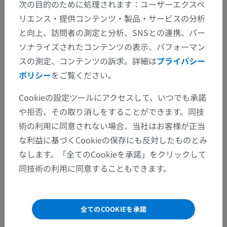
次の目的のために処理されます：ユーザーエクスペ
翻訳
リエンス・提供コンテンツ・製品・サービスの分析
と向上、訪問者の測定と分析、SNSとの連携、パー
ソナライズされたコンテンツの表示、パフォーマン
間違いを発見しましたか？
スの測定、コンテンツの訴求。詳細は
プライバシー
修正や翻訳、内容の改善の提案がありましたらどう
ポリシー
をご覧ください。
ぞお知らせください。
Cookieの設定ツールにアクセスして、いつでも承諾
や拒否、その取り消しをすることができます。同技
問題を報告
術の利用に同意されない場合、当社はお客様が正当
な利益に基づくCookieの保存にも反対したものとみ
アプリを入手
なします。「全てのCookieを承諾」をクリックして
同技術の利用に同意することもできます。
全てのCOOKIEを承諾