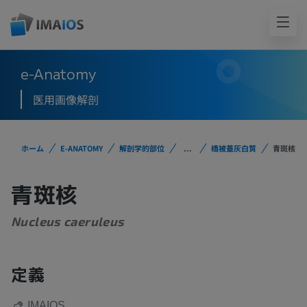
e-Anatomy
医用画像解剖
ホーム
E-ANATOMY
解剖学的部位
...
橋被蓋灰白質
青斑核
青斑核
Nucleus caeruleus
定義
IMAIOS