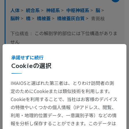
人体
>
統合系
>
神経系
>
中枢神経系
>
脳
>
脳幹
>
橋
>
橋被蓋
>
橋被蓋灰白質
>
青斑核
この解剖学的部位には下位構造がありま
下位構造：
せん
承諾せずに続行
人体解剖学1
Cookieの選択
人体神経解剖学
IMAIOSと選ばれた第三者は、とりわけ訪問者の測
定のためにCookieまたは類似技術を利用します。
Cookieを利用することで、当社はお客様のデバイス
の特徴やいくつかの個人情報（IPアドレス、閲覧、
動物の比較解剖学
利用・地理的位置データ、一意識別子等）などの情
報を分析し保存することができます。このデータは