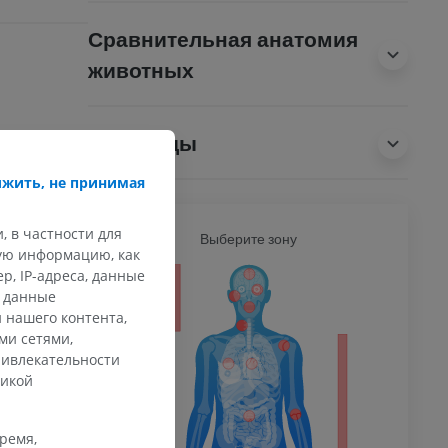
Сравнительная анатомия
животных
Переводы
жить, не принимая
, в частности для
Ь
Выберите зону
ВСЕ Т
кую информацию, как
, IP-адреса, данные
ечность
и данные
 нашего контента,
ми сетями,
ривлекательности
тикой
афия
ечности
ммы
время,