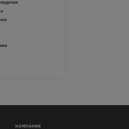
елудочек
Иллюстрации
заднего отд
MPT
ПРЕМИУМ
ка
ПРЕМИУМ
чка
Ангиография артерий
верхней конечности
МРТ передне
Ангиография
стопы
MPT
БЕСПЛАТНО
ема
ПРЕМИУМ
Visible Human Project
Фотографии
Lower limb 
KT
ПРЕМИУМ
ПРЕМИУМ
Голень (арт
кости)
KT
БЕСПЛАТНО
Ангиографи
КОМПАНИЯ
нижних коне