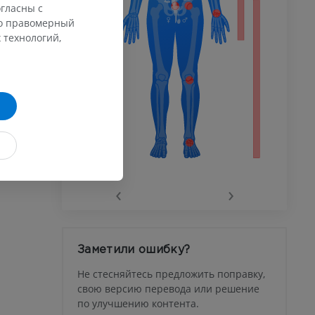
гласны с
го правомерный
 конечности
 технологий,
го сустава
‹
›
афия
устава
Заметили ошибку?
ма
Не стесняйтесь предложить поправку,
свою версию перевода или решение
по улучшению контента.
юсны и