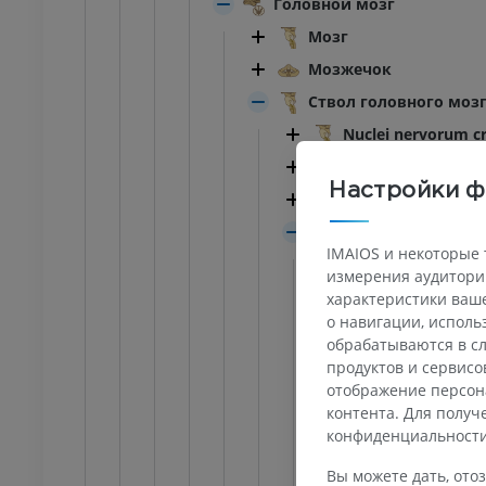
Головной мозг
Мозг
Мозжечок
Ствол головного моз
Nuclei nervorum cr
Substantia alba tru
Настройки ф
Средний мозг
Мост
IMAIOS и некоторые 
ПРЕДПЛЮСНА - СТОПА
Мостомозжеч
измерения аудитории
Базилярная 
характеристики ваше
оленного сустава
Ankle MRI
о навигации, испол
Бульбомосто
MPT
обрабатываются в сл
ИУМ
ПРЕМИУМ
Базилярная ч
продуктов и сервисо
отображение персон
Покрышка м
контента. Для полу
трография
МРТ переднего отдела
Substanti
ного сустава
стопы
конфиденциальност
трограмма
MPT
Pars 
Вы можете дать, отоз
ИУМ
ПРЕМИУМ