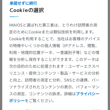
解剖学的階層
承諾せずに続行
Cookieの選択
人体解剖学1
IMAIOSと選ばれた第三者は、とりわけ訪問者の測
系統解剖
>
神経系
>
中枢神経系
>
脳
>
前脳
>
定のためにCookieまたは類似技術を利用します。
間脳
>
視床；背側視床
>
視床の灰白質
>
Cookieを利用することで、当社はお客様のデバイス
視床髄板内核；髄板内核
>
の特徴やいくつかの個人情報（IPアドレス、閲覧、
正中中心核；中心正中核
利用・地理的位置データ、一意識別子等）などの情
報を分析し保存することができます。このデータは
この解剖学的部位には下位構造がありま
下位構造：
次の目的のために処理されます：ユーザーエクスペ
せん
リエンス・提供コンテンツ・製品・サービスの分析
と向上、訪問者の測定と分析、SNSとの連携、パー
ソナライズされたコンテンツの表示、パフォーマン
人体神経解剖学
スの測定、コンテンツの訴求。詳細は
プライバシー
ポリシー
をご覧ください。