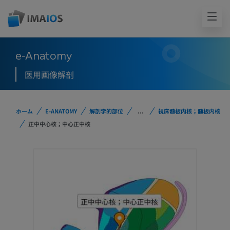
e-Anatomy
医用画像解剖
ホーム
E-ANATOMY
解剖学的部位
...
視床髄板内核；髄板内核
正中中心核；中心正中核