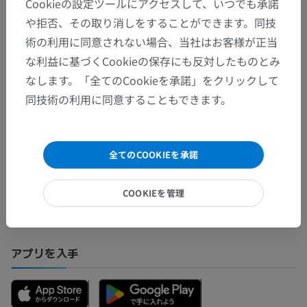
動物の比較解剖学
Cookieの設定ツールにアクセスして、いつでも承諾
や拒否、その取り消しをすることができます。同技
術の利用に同意されない場合、当社はお客様が正当
翻訳
な利益に基づくCookieの保存にも反対したものとみ
なします。「全てのCookieを承諾」をクリックして
同技術の利用に同意することもできます。
間違いを発見しましたか？
修正や翻訳、内容の改善の提案がありましたらどう
全てのCOOKIEを承諾
ぞお知らせください。
COOKIEを管理
問題を報告
アプリを入手