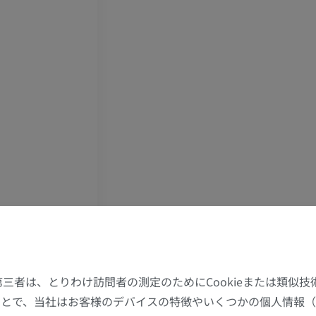
上肢MRI
下肢
MRI
イラストレー
プレミアム
プレミアム
肩関節MRI
下肢X線
MRI
X線画像
プレミアム
無料
手関節MRI
下肢MRI
MRI
MRI
プレミアム
プレミアム
肘関節MRI
股関節MRI
た第三者は、とりわけ訪問者の測定のためにCookieまたは類似
MRI
MRI
することで、当社はお客様のデバイスの特徴やいくつかの個人情報（
プレミアム
プレミアム