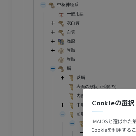
中枢神経系
一般用語
I
足根MRI
MRI
灰白質
白質
アム
プレミアム
髄膜
CT関節造影
前足MRI
脊髄
節造影
MRI
脊髄
アム
プレミアム
脳
菱脳
RI
下肢MRI
表面の形状（延髄の）
MRI
内部特徴
アム
プレミアム
Cookieの選択
中脳
前脳
線
下肢X線
IMAIOSと選ばれ
像
X線画像
間脳
Cookieを利用
視床上部
無料