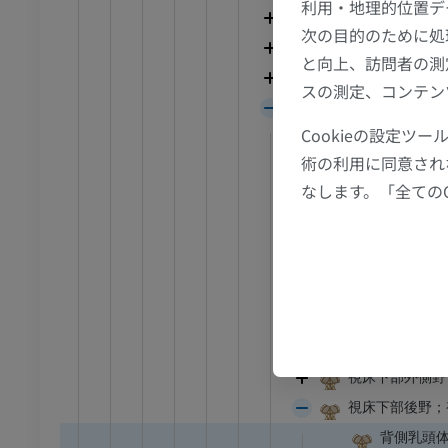
利用・地理的位置デ
視床；背側視床
次の目的のために処
下肢
腹側視床
と向上、訪問者の測
トレーション
イラストレーション
視床後部
スの測定、コンテン
アム
プレミアム
視床下部
Cookieの設定
乳頭体
足根および足部のCT
術の利用に同意され
視神経交叉；視
CT
なします。「全ての
視索
プレミアム
視索前野；視索
灰白隆起
視床下部前野
視床下部背側野
視床下部中間野
視床下部外側野
視床下部後野；
背側乳頭