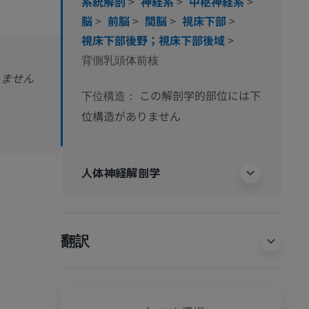
系統解剖
>
神経系
>
中枢神経系
>
脳
>
前脳
>
間脳
>
視床下部
>
視床下部後野；視床下部後域
>
背側乳頭体前核
りません
この解剖学的部位には下
下位構造：
位構造がありません
人体神経解剖学
翻訳
全身