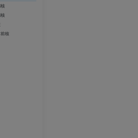
側核
Visible Human Project
下肢CTA
側核
写真
CT
核
プレミアム
プレミアム
体前核
下腿（動脈・
CT
無料
下肢動脈造影
血管造影
無料