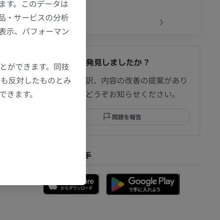
ます。このデータは
‹
›
品・サービスの分析
の表示、パフォーマン
間違いを発見しましたか？
ことができます。同技
節造影
にも反対したものとみ
修正や翻訳、内容の改善の提案があり
もできます。
ましたらどうぞお知らせください。
問題を報告
部MRI
アプリを入手