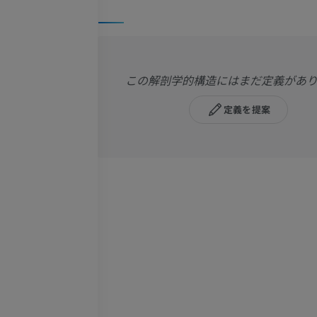
この解剖学的構造にはまだ定義があ
定義を提案
上肢
下肢