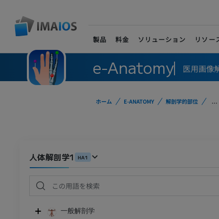
製品
料金
ソリューション
リソー
e-Anatomy
医用画像
ホーム
E-ANATOMY
解剖学的部位
...
人体解剖学1
HA1
一般解剖学