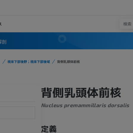
ス
解剖
視床下部後野；視床下部後域
背側乳頭体前核
背側乳頭体前核
Nucleus premammillaris dorsalis
定義