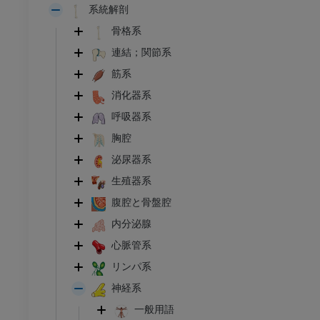
系統解剖
骨格系
連結；関節系
筋系
消化器系
呼吸器系
胸腔
泌尿器系
生殖器系
腹腔と骨盤腔
内分泌腺
心脈管系
リンパ系
神経系
一般用語
足首 - 足