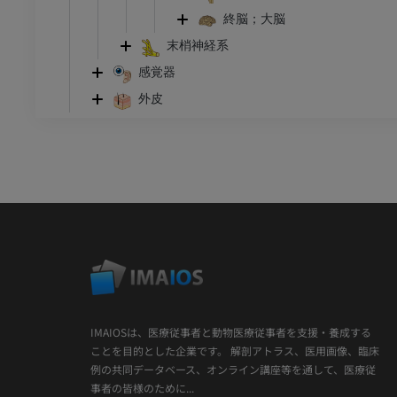
終脳；大脳
末梢神経系
感覚器
外皮
IMAIOSは、医療従事者と動物医療従事者を支援・養成する
ことを目的とした企業です。 解剖アトラス、医用画像、臨床
例の共同データベース、オンライン講座等を通して、医療従
事者の皆様のために...