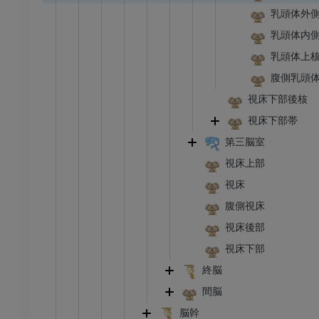
乳頭体外
乳頭体内
乳頭体上
腹側乳頭
視床下部後核
視床下部帯
第三脳室
視床上部
視床
腹側視床
視床後部
視床下部
終脳
間脳
脳幹