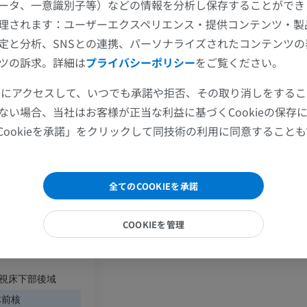
ータ、一意識別子等）などの情報を分析し保存することができ
理されます：ユーザーエクスペリエンス・提供コンテンツ・製
手部MRI
膝 MRI
定と分析、SNSとの連携、パーソナライズされたコンテンツ
MRI
MRI
ツの訴求。詳細は
プライバシーポリシー
をご覧ください。
プレミアム
プレミアム
ツールにアクセスして、いつでも承諾や拒否、その取り消しをする
上肢X線
膝関節CT関
ない場合、当社はお客様が正当な利益に基づくCookieの保存
交叉
X線画像
CT関節造影
Cookieを承諾」をクリックして同技術の利用に同意すること
プレミアム
プレミアム
前域
上肢
足関節・後足
全てのCOOKIEを承諾
イラストレーション
MRI
；視床下部背側域
プレミアム
プレミアム
COOKIEを管理
；視床下部中間域
上肢動脈造影
前足MRI
血管造影
MRI
視床下部後域
無料
プレミアム
体前核