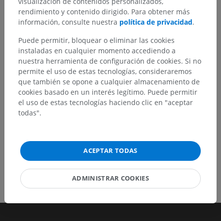
visualización de contenidos personalizados,
¿Ha detectado un error?
rendimiento y contenido dirigido. Para obtener más
No dude en sugerir una corrección, traducción o
información, consulte nuestra
política de privacidad
.
mejora de contenido.
Puede permitir, bloquear o eliminar las cookies
instaladas en cualquier momento accediendo a
Reportar un error
nuestra herramienta de configuración de cookies. Si no
permite el uso de estas tecnologías, consideraremos
que también se opone a cualquier almacenamiento de
DESCARGAR LA APLICACIÓN
cookies basado en un interés legítimo. Puede permitir
el uso de estas tecnologías haciendo clic en "aceptar
todas".
ACEPTAR TODAS
ADMINISTRAR COOKIES