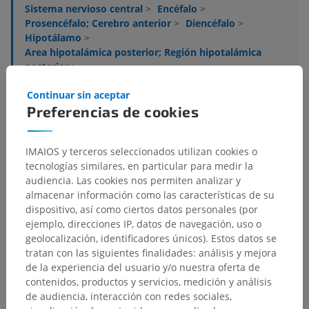
Sistema nervioso central
>
Encéfalo
>
Prosencéfalo; Cerebro anterior
>
Diencéfalo
>
Hipotálamo
>
Area hipotalámica posterior; Región hipotalámica
posterior
>
Núcleo premamilar dorsal
Continuar sin aceptar
Preferencias de cookies
Estructuras subyacentes:
No hay estructuras
subyacentes correspondientes para esta parte
anatómica
IMAIOS y terceros seleccionados utilizan cookies o
tecnologías similares, en particular para medir la
audiencia. Las cookies nos permiten analizar y
Neuroanatomía humana
almacenar información como las características de su
dispositivo, así como ciertos datos personales (por
ejemplo, direcciones IP, datos de navegación, uso o
geolocalización, identificadores únicos). Estos datos se
Traducciones
tratan con las siguientes finalidades: análisis y mejora
de la experiencia del usuario y/o nuestra oferta de
contenidos, productos y servicios, medición y análisis
de audiencia, interacción con redes sociales,