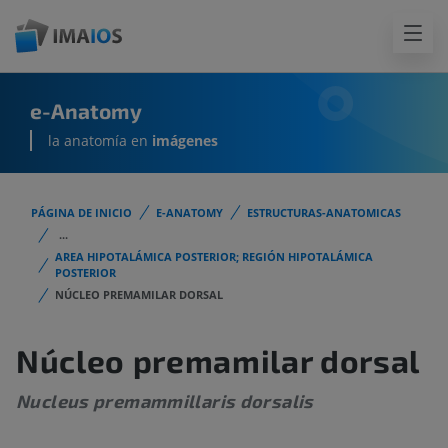
e-Anatomy
la anatomía en
imágenes
PÁGINA DE INICIO
E-ANATOMY
ESTRUCTURAS-ANATOMICAS
...
AREA HIPOTALÁMICA POSTERIOR; REGIÓN HIPOTALÁMICA
POSTERIOR
NÚCLEO PREMAMILAR DORSAL
Núcleo premamilar dorsal
Nucleus premammillaris dorsalis