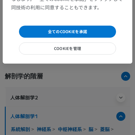
同技術の利用に同意することもできます。
全てのCOOKIEを承諾
COOKIEを管理
解剖学的階層
人体解剖学2
人体解剖学1
系統解剖
>
神経系
>
中枢神経系
>
脳
>
菱脳
>