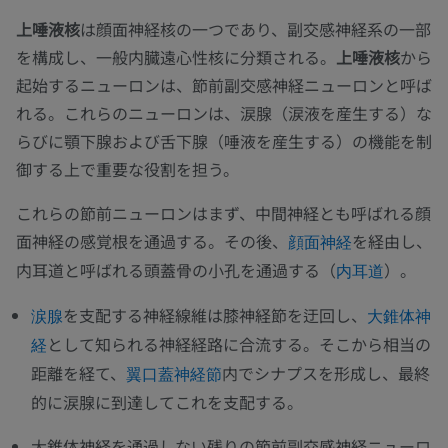
上唾液核
は顔面神経核の一つであり、副交感神経系の一部
を構成し、一般内臓遠心性核に分類される。
上唾液核
から
起始するニューロンは、節前副交感神経ニューロンと呼ば
れる。これらのニューロンは、涙腺（涙液を産生する）な
らびに顎下腺および舌下腺（唾液を産生する）の機能を制
御する上で重要な役割を担う。
これらの節前ニューロンはまず、中間神経とも呼ばれる顔
面神経の感覚根を通過する。その後、
を経由し、
顔面神経
内耳道と呼ばれる頭蓋骨の小孔を通過する（
）。
内耳道
を支配する神経線維は膝神経節を迂回し、
涙腺
大錐体神
として知られる神経経路に合流する。そこから相当の
経
距離を経て、
内でシナプスを形成し、最終
翼口蓋神経節
的に涙腺に到達してこれを支配する。
大錐体神経を通過しない残りの節前副交感神経ニューロ