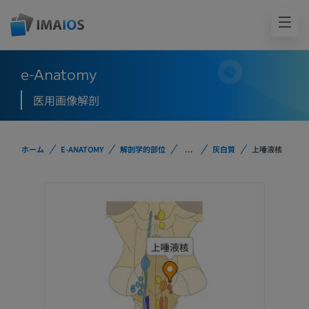
e-Anatomy
医用画像解剖
ホーム
E-ANATOMY
解剖学的部位
...
灰白質
上唾液核