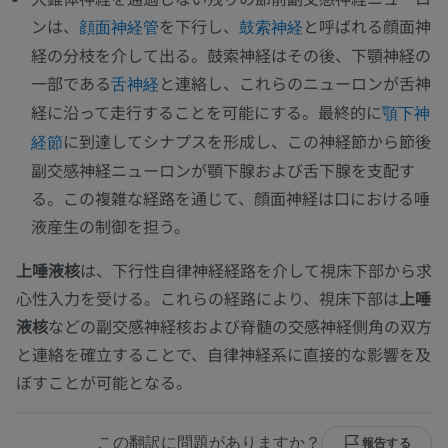
ンは、
を下行し、
と呼ばれる顔面神
顔面神経管
鼓索神経
経の分枝を介して出る。鼓索神経はその後、下顎神経の
一部である
と連絡し、これらのニューロンが舌神
舌神経
経に沿って走行することを可能にする。最終的に
顎下神
に到達してシナプスを形成し、この神経節から節後
経節
副交感神経ニューロンが顎下腺および舌下腺を支配す
る。この複雑な経路を通じて、顔面神経は口における唾
液産生の制御を担う。
上唾液核
は、下行性自律神経経路を介して視床下部から求
心性入力を受ける。これらの経路により、視床下部は
上唾
液核
などの副交感神経核および脊髄の交感神経側角の双方
と連絡を確立することで、自律神経系に直接的な影響を及
ぼすことが可能となる。
この翻訳に問題がありますか？
報告する