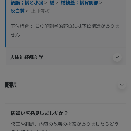
後脳；橋と小脳
>
橋
>
橋被蓋；橋背側部
>
灰白質
>
上唾液核
この解剖学的部位には下位構造がありま
下位構造：
せん
人体神経解剖学
翻訳
間違いを発見しましたか？
修正や翻訳、内容の改善の提案がありましたらどう