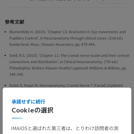
参考文献
Blumenfeld, H. (2010). ‘Chapter 13: Brainstem II: Eye movements and
Pupillary Control’, in Neuroanatomy through clinical cases. (2nd ed.)
Sunderland, Mass.: Sinauer Associates, pp. 479-484.
Snell, R.S. (2010). ‘Chapter 11: The cranial nerve nuclei and their central
connections and distribution’, in Clinical Neuroanatomy. (7th ed.)
Philadelphia: Wolters Kluwer Health/Lippincott Williams & Wilkins, pp.
346-348.
Dulak D, Naqvi IA. Neuroanatomy, Cranial Nerve 7 (Facial) [Updated
2023 Jul 24]. In: StatPearls [Internet]. Treasure Island (FL): StatPearls
Publishing; 2024 Jan-. Available from:
承諾せずに続行
https://www.ncbi.nlm.nih.gov/books/NBK526119/
Cookieの選択
ギャラリー
IMAIOSと選ばれた第三者は、とりわけ訪問者の測