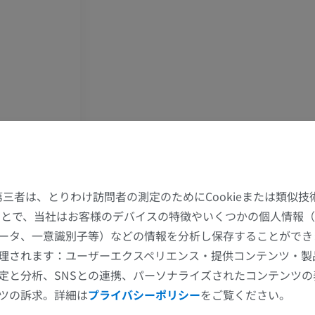
上肢
下肢
上肢MRI
下肢
MRI
イラストレー
プレミアム
プレミアム
肩関節MRI
下肢X線
MRI
X線画像
プレミアム
無料
た第三者は、とりわけ訪問者の測定のためにCookieまたは類似
することで、当社はお客様のデバイスの特徴やいくつかの個人情報（
手関節MRI
下肢MRI
ータ、一意識別子等）などの情報を分析し保存することができ
MRI
MRI
理されます：ユーザーエクスペリエンス・提供コンテンツ・製
プレミアム
プレミアム
定と分析、SNSとの連携、パーソナライズされたコンテンツ
ツの訴求。詳細は
プライバシーポリシー
をご覧ください。
肘関節MRI
股関節MRI