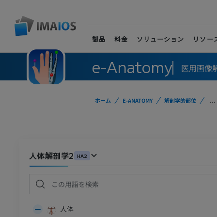
製品
料金
ソリューション
リソー
e-Anatomy
医用画像
ホーム
E-ANATOMY
解剖学的部位
...
人体解剖学2
HA2
人体