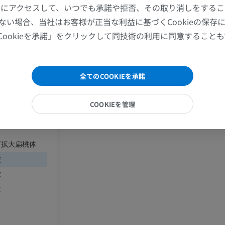
MRI
MRI
ツールにアクセスして、いつでも承諾や拒否、その取り消しをする
プレミアム
プレミアム
ない場合、当社はお客様が正当な利益に基づくCookieの保存
Cookieを承諾」をクリックして同技術の利用に同意すること
手部MRI
膝 MRI
MRI
MRI
プレミアム
プレミアム
全てのCOOKIEを承諾
部の大細胞核群
上肢X線
膝関節CT関
COOKIEを管理
X線画像
CT関節造影
プレミアム
プレミアム
下拡大扁桃体
上肢
足関節・後足
核
イラストレーション
MRI
球
プレミアム
プレミアム
体
上肢動脈造影
前足MRI