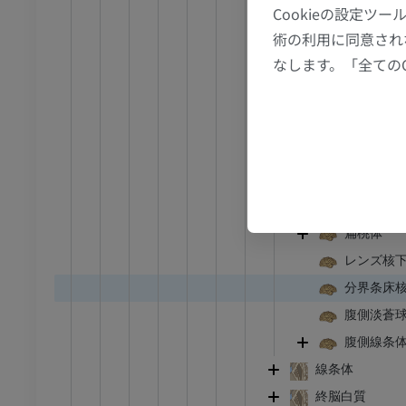
像
X線画像
Cookieの設定
辺縁葉
無料
術の利用に同意され
外套
なします。「全ての
前脳基底部
下肢
嗅覚構造
トレーション
イラストレーション
前有孔質
アム
プレミアム
前脳基底
対角帯
足根および足部のCT
CT
中隔核群
扁桃体
プレミアム
レンズ核
分界条床
腹側淡蒼
腹側線条
線条体
終脳白質