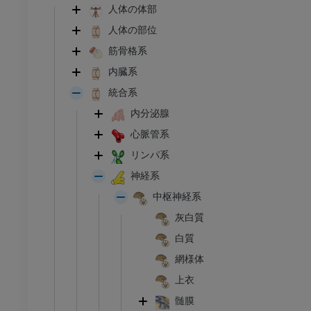
人体の体部
人体の部位
筋骨格系
内臓系
統合系
内分泌腺
心脈管系
リンパ系
神経系
中枢神経系
灰白質
白質
網様体
上衣
髄膜