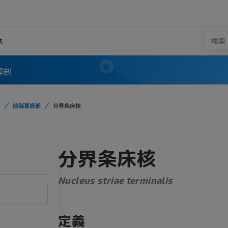
ス
解剖
前脳基底部
分界条床核
分界条床核
Nucleus striae terminalis
定義