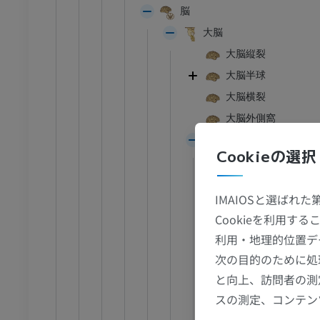
脳
足首 - 足
大脳
大脳縦裂
I
足根MRI
大脳半球
MRI
大脳横裂
アム
プレミアム
大脳外側窩
終脳
CT関節造影
前足MRI
Cookieの選択
大脳葉
節造影
MRI
葉間溝
アム
プレミアム
IMAIOSと選ばれ
前頭葉
Cookieを利用
RI
下肢MRI
中心傍小葉
利用・地理的位置デ
MRI
頭頂葉
次の目的のために処
アム
プレミアム
後頭葉
と向上、訪問者の測
側頭葉
スの測定、コンテン
線
下肢X線
島