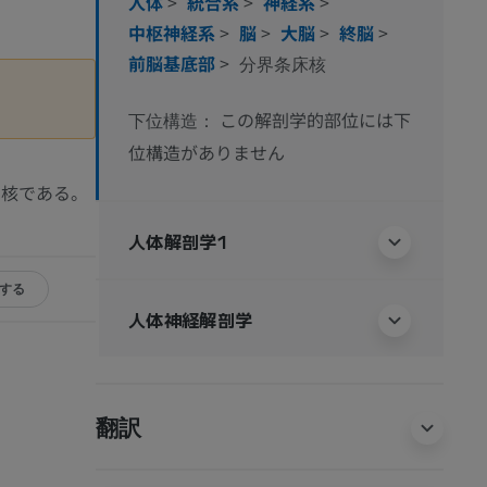
人体
>
統合系
>
神経系
>
中枢神経系
>
脳
>
大脳
>
終脳
>
前脳基底部
>
分界条床核
この解剖学的部位には下
下位構造：
位構造がありません
い核である。
人体解剖学1
する
人体神経解剖学
翻訳