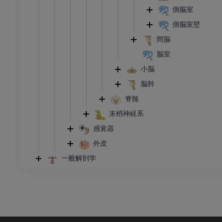
側脳室
側脳室壁
間脳
脳室
小脳
脳幹
脊髄
末梢神経系
感覚器
外皮
一般解剖学