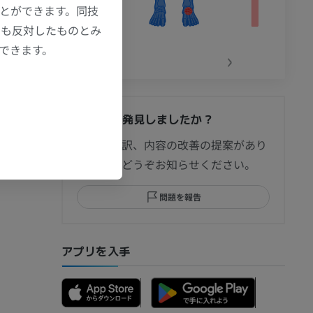
ことができます。同技
にも反対したものとみ
もできます。
‹
›
間違いを発見しましたか？
節造影
修正や翻訳、内容の改善の提案があり
ましたらどうぞお知らせください。
問題を報告
部MRI
アプリを入手