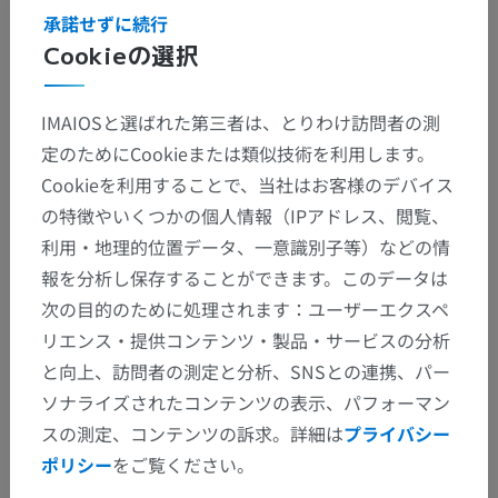
承諾せずに続行
Cookieの選択
下位構造：
嗅覚構造
IMAIOSと選ばれた第三者は、とりわけ訪問者の測
前有孔質
定のためにCookieまたは類似技術を利用します。
前脳基底部の大細胞核群
Cookieを利用することで、当社はお客様のデバイス
対角帯
の特徴やいくつかの個人情報（IPアドレス、閲覧、
中隔核群
利用・地理的位置データ、一意識別子等）などの情
扁桃体
報を分析し保存することができます。このデータは
次の目的のために処理されます：ユーザーエクスペ
レンズ核下拡大扁桃体
リエンス・提供コンテンツ・製品・サービスの分析
分界条床核
と向上、訪問者の測定と分析、SNSとの連携、パー
ソナライズされたコンテンツの表示、パフォーマン
詳細を見る
スの測定、コンテンツの訴求。詳細は
プライバシー
ポリシー
をご覧ください。