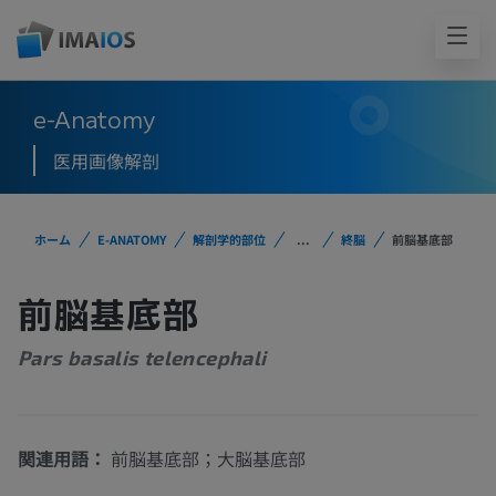
e-Anatomy
医用画像解剖
ホーム
E-ANATOMY
解剖学的部位
...
終脳
前脳基底部
前脳基底部
Pars basalis telencephali
関連用語：
前脳基底部；大脳基底部