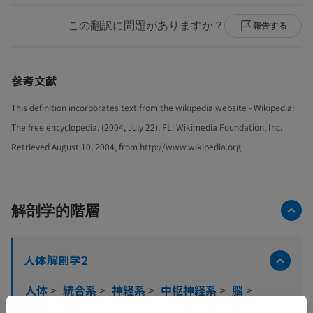
この翻訳に問題がありますか？
報告する
参考文献
This definition incorporates text from the wikipedia website - Wikipedia:
The free encyclopedia. (2004, July 22). FL: Wikimedia Foundation, Inc.
Retrieved August 10, 2004, from http://www.wikipedia.org
解剖学的階層
人体解剖学2
人体
>
統合系
>
神経系
>
中枢神経系
>
脳
>
大脳
>
終脳
>
前脳基底部