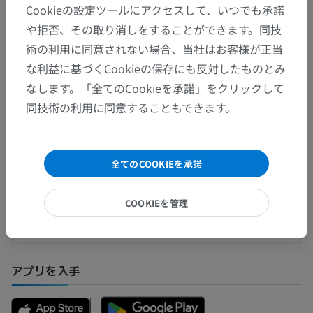
人体解剖学1
Cookieの設定ツールにアクセスして、いつでも承諾
や拒否、その取り消しをすることができます。同技
術の利用に同意されない場合、当社はお客様が正当
な利益に基づくCookieの保存にも反対したものとみ
翻訳
なします。「全てのCookieを承諾」をクリックして
同技術の利用に同意することもできます。
間違いを発見しましたか？
修正や翻訳、内容の改善の提案がありましたらどう
全てのCOOKIEを承諾
ぞお知らせください。
COOKIEを管理
問題を報告
アプリを入手