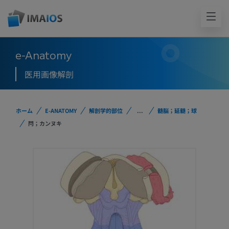
e-Anatomy
医用画像解剖
ホーム
E-ANATOMY
解剖学的部位
...
髄脳；延髄；球
閂；カンヌキ