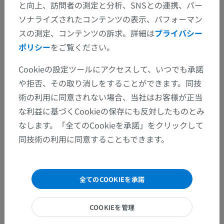
と向上、訪問者の測定と分析、SNSとの連携、パー
人体解剖学1
ソナライズされたコンテンツの表示、パフォーマン
スの測定、コンテンツの訴求。詳細は
プライバシー
系統解剖
>
神経系
>
中枢神経系
>
脳
>
菱脳
>
ポリシー
をご覧ください。
髄脳；延髄；球
>
閂；カンヌキ
Cookieの設定ツールにアクセスして、いつでも承諾
この解剖学的部位には下位構造がありま
下位構造：
や拒否、その取り消しをすることができます。同技
せん
術の利用に同意されない場合、当社はお客様が正当
な利益に基づくCookieの保存にも反対したものとみ
なします。「全てのCookieを承諾」をクリックして
人体神経解剖学
同技術の利用に同意することもできます。
翻訳
全てのCOOKIEを承諾
COOKIEを管理
間違いを発見しましたか？