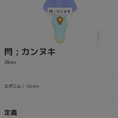
閂；カンヌキ
Obex
エポニム：
Gierke
定義