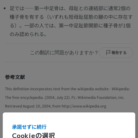
足では——第一中足骨は、母趾との連結部に通常2個の
種子骨を有する（いずれも短母趾屈筋の腱の中に存在す
る）。一部の人では、第一中足趾節関節に種子骨が1個
のみ認められる。
この翻訳に問題がありますか？
報告する
参考文献
This definition incorporates text from the wikipedia website - Wikipedia:
The free encyclopedia. (2004, July 22). FL: Wikimedia Foundation, Inc.
Retrieved August 10, 2004, from http://www.wikipedia.org
承諾せずに続行
解剖学的階層
Cookieの選択