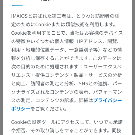
IMAIOSと選ばれた第三者は、とりわけ訪問者の測
人体解剖学2
定のためにCookieまたは類似技術を利用します。
人体
>
筋骨格系
>
骨格系
>
骨
>
種子骨
Cookieを利用することで、当社はお客様のデバイス
の特徴やいくつかの個人情報（IPアドレス、閲覧、
この解剖学的部位には下位構造がありま
下位構造：
利用・地理的位置データ、一意識別子等）などの情
せん
報を分析し保存することができます。このデータは
次の目的のために処理されます：ユーザーエクスペ
リエンス・提供コンテンツ・製品・サービスの分析
人体解剖学1
と向上、訪問者の測定と分析、SNSとの連携、パー
ソナライズされたコンテンツの表示、パフォーマン
スの測定、コンテンツの訴求。詳細は
プライバシー
動物の比較解剖学
ポリシー
をご覧ください。
Cookieの設定ツールにアクセスして、いつでも承諾
翻訳
や拒否、その取り消しをすることができます。同技