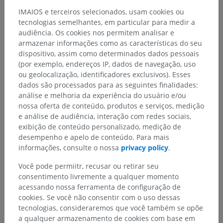
IMAIOS e terceiros selecionados, usam cookies ou
tecnologias semelhantes, em particular para medir a
Anatomia humana 2
audiência. Os cookies nos permitem analisar e
armazenar informações como as características do seu
Corpo humano
>
Sistema músculoesquelético
>
dispositivo, assim como determinados dados pessoais
Sistema esquelético
>
Ossos
>
Osso sesamóide
(por exemplo, endereços IP, dados de navegação, uso
ou geolocalização, identificadores exclusivos). Esses
Estruturas subjacentes:
Não há nenhuma estrutura
dados são processados para as seguintes finalidades:
subjacente para esta parte anatômica
análise e melhoria da experiência do usuário e/ou
nossa oferta de conteúdo, produtos e serviços, medição
e análise de audiência, interação com redes sociais,
exibição de conteúdo personalizado, medição de
Anatomia humana 1
desempenho e apelo de conteúdo. Para mais
informações, consulte o nossa
privacy policy
.
Você pode permiitr, recusar ou retirar seu
Anatomia comparativa em animais
consentimento livremente a qualquer momento
acessando nossa ferramenta de configuração de
cookies. Se você não consentir com o uso dessas
Traduções
tecnologias, consideraremos que você também se opõe
a qualquer armazenamento de cookies com base em