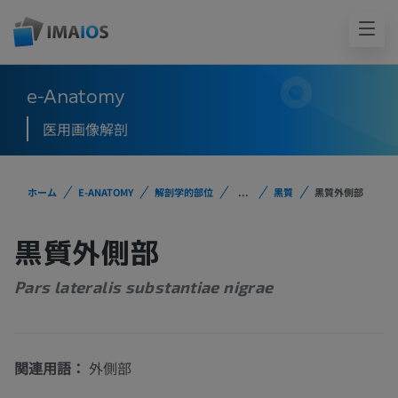
e-Anatomy
医用画像解剖
ホーム
E-ANATOMY
解剖学的部位
...
黒質
黒質外側部
黒質外側部
Pars lateralis substantiae nigrae
関連用語：
外側部