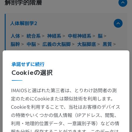
解剖学的階層
人体解剖学2
人体
>
統合系
>
神経系
>
中枢神経系
>
脳
>
脳幹
>
中脳
>
広義の大脳脚
>
大脳脚底
>
黒質
>
黒質外側部
承諾せずに続行
この解剖学的部位には下位構造がありま
下位構造：
Cookieの選択
せん
IMAIOSと選ばれた第三者は、とりわけ訪問者の測
定のためにCookieまたは類似技術を利用します。
人体解剖学1
Cookieを利用することで、当社はお客様のデバイス
の特徴やいくつかの個人情報（IPアドレス、閲覧、
人体神経解剖学
利用・地理的位置データ、一意識別子等）などの情
報を分析し保存することができます。このデータは