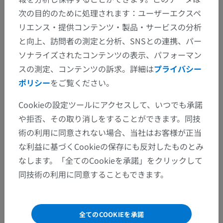
次の目的のために処理されます：ユーザーエクスペ
翻訳
リエンス・提供コンテンツ・製品・サービスの分析
と向上、訪問者の測定と分析、SNSとの連携、パー
ソナライズされたコンテンツの表示、パフォーマン
スの測定、コンテンツの訴求。詳細は
プライバシー
間違いを発見しましたか？
ポリシー
をご覧ください。
修正や翻訳、内容の改善の提案がありましたらどう
ぞお知らせください。
Cookieの設定ツールにアクセスして、いつでも承諾
や拒否、その取り消しをすることができます。同技
問題を報告
術の利用に同意されない場合、当社はお客様が正当
な利益に基づくCookieの保存にも反対したものとみ
なします。「全てのCookieを承諾」をクリックして
アプリを入手
同技術の利用に同意することもできます。
全てのCOOKIEを承諾