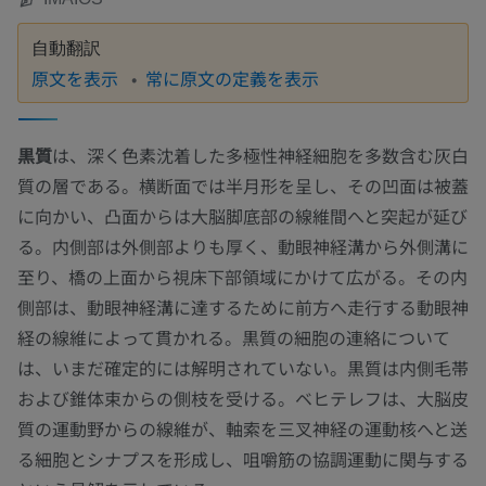
自動翻訳
原文を表示
常に原文の定義を表示
黒質
は、深く色素沈着した多極性神経細胞を多数含む灰白
質の層である。横断面では半月形を呈し、その凹面は被蓋
に向かい、凸面からは大脳脚底部の線維間へと突起が延び
る。内側部は外側部よりも厚く、動眼神経溝から外側溝に
至り、橋の上面から視床下部領域にかけて広がる。その内
側部は、動眼神経溝に達するために前方へ走行する動眼神
経の線維によって貫かれる。黒質の細胞の連絡について
は、いまだ確定的には解明されていない。黒質は内側毛帯
および錐体束からの側枝を受ける。ベヒテレフは、大脳皮
質の運動野からの線維が、軸索を三叉神経の運動核へと送
る細胞とシナプスを形成し、咀嚼筋の協調運動に関与する