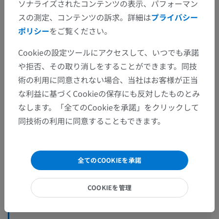
ソナライズされたコンテンツの表示、パフォーマン
スの測定、コンテンツの訴求。詳細は
プライバシー
ポリシー
をご覧ください。
Cookieの設定ツールにアクセスして、いつでも承諾
解剖学的階層
や拒否、その取り消しをすることができます。同技
術の利用に同意されない場合、当社はお客様が正当
な利益に基づくCookieの保存にも反対したものとみ
人体解剖学2
なします。「全てのCookieを承諾」をクリックして
人体
>
統合系
>
神経系
>
中枢神経系
>
脳
>
同技術の利用に同意することもできます。
脳幹
>
中脳
>
広義の大脳脚
>
大脳脚底
>
黒質
下位構造：
全てのCOOKIEを承諾
黒質緻密部
黒質網様部
COOKIEを管理
黒質外側部