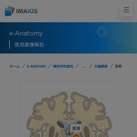
e-Anatomy
医用画像解剖
ホーム
E-ANATOMY
解剖学的部位
...
大脳脚底
黒質