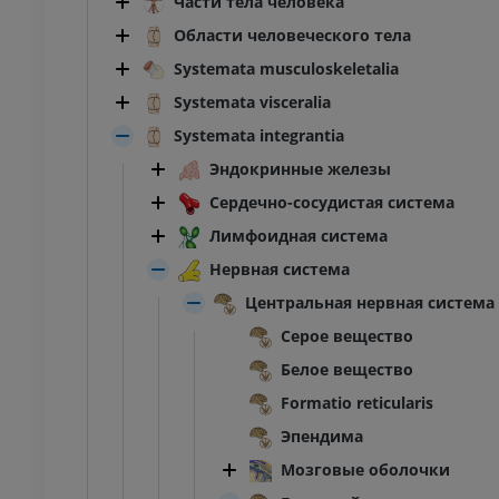
Части тела человека
Области человеческого тела
Systemata musculoskeletalia
Systemata visceralia
Systemata integrantia
Эндокринные железы
Сердечно-сосудистая система
Лимфоидная система
Нервная система
Центральная нервная система
Серое вещество
Белое вещество
Formatio reticularis
Эпендима
Мозговые оболочки