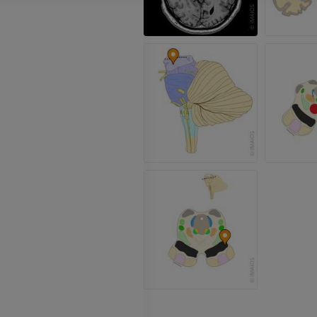
ПРЕМИУМ
ПРЕМИУМ
МРТ локтевого сустава
Hip MRI
MPT
MPT
ПРЕМИУМ
ПРЕМИУМ
МРТ кисти
МРТ коленно
MPT
MPT
ПРЕМИУМ
ПРЕМИУМ
Рентгенография
КТ-артрогр
верхней конечности
коленного с
Рентгенограммы
КТ артрограм
ПРЕМИУМ
ПРЕМИУМ
Верхняя конечность
МРТ предпл
Иллюстрации
заднего отд
MPT
ПРЕМИУМ
ПРЕМИУМ