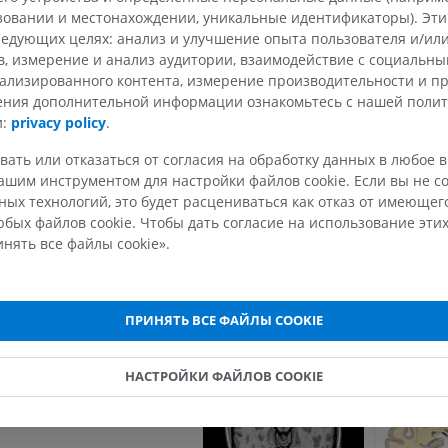
ntrales mesencephali
ьзовании и местонахождении, уникальные идентификаторы). Эт
Есть ли проблема с этим пе
его мозга
едующих целях: анализ и улучшение опыта пользователя и/или
СООБЩИТЬ
в, измерение и анализ аудитории, взаимодействие с социальны
ализированного контента, измерение производительности и п
елудочек
чения дополнительной информации ознакомьтесь с нашей поли
и:
privacy policy
.
ка
Литература
чка
вать или отказаться от согласия на обработку данных в любое 
This definition incorporates text from a pub
ВЕРХНЯЯ КОНЕЧНОСТЬ
НИЖНЯЯ КОНЕЧНОСТ
шим инструментом для настройки файлов cookie. Если вы не со
edition of Gray's Anatomy (20th U.S. edition
ых технологий, это будет расцениваться как отказ от имеюще
Anatomy of the Human Body, published in 1
МРТ верхней
Нижняя кон
бых файлов cookie. Чтобы дать согласие на использование этих
http://www.bartleby.com/107/).
Иллюстрации
конечности
нять все файлы cookie».
ема
MPT
ПРЕМИУМ
ПРЕМИУМ
Галерея
Рентгеногр
ПРИНЯТЬ ВСЕ ФАЙЛЫ COOKIE
МРТ плечевого сустава
нижней кон
MPT
Рентгеногра
ПРЕМИУМ
БЕСПЛАТНО
НАСТРОЙКИ ФАЙЛОВ COOKIE
МРТ запястья
МРТ нижней
MPT
MPT