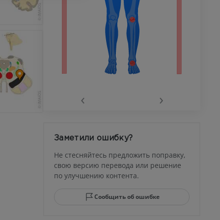
го сустава
‹
›
афия
устава
Заметили ошибку?
ма
Не стесняйтесь предложить поправку,
свою версию перевода или решение
по улучшению контента.
юсны и
ела стопы
Сообщить об ошибке