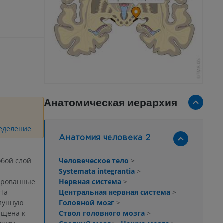
Анатомическая иерархия
ределение
Анатомия человека 2
Человеческое тело
>
обой слой
Systemata integrantia
>
Нервная система
>
ированные
Центральная нервная система
>
На
Головной мозг
>
лунную
Ствол головного мозга
>
ащена к