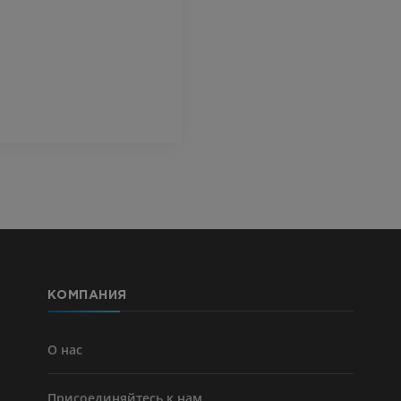
Ангиография артерий
верхней конечности
МРТ передне
Ангиография
стопы
MPT
БЕСПЛАТНО
ПРЕМИУМ
Visible Human Project
Фотографии
Lower limb 
KT
ПРЕМИУМ
ПРЕМИУМ
Голень (арт
кости)
KT
БЕСПЛАТНО
КОМПАНИЯ
Ангиографи
нижних коне
Ангиография
О нас
БЕСПЛАТНО
Присоединяйтесь к нам