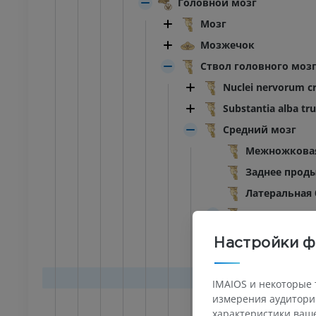
Головной мозг
Мозг
Мозжечок
Ствол головного моз
Nuclei nervorum cr
Substantia alba tru
Средний мозг
Межножкова
Заднее прод
Латеральная 
Ножка мозга
Основан
Настройки ф
Вент
Черн
IMAIOS и некоторые 
Покрышк
измерения аудитории
характеристики ваше