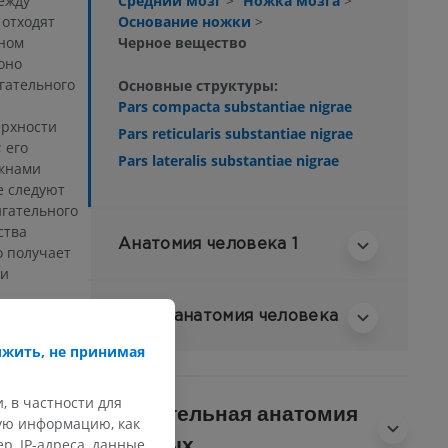
Средний мозг
>
Ножка мозга
>
ежду
Основание ножки
>
 отходят
Черное вещество
ьном
оно
гательного
Основные структуры:
Pars compacta substantiae nigrae
ерхности
Pars reticularis substantiae nigrae
 его
Pars lateralis substantiae nigrae
окнами
е следуют
игательного
ства
Анатомия человека 1
о получает
 и
 волокна из
Нейроанатомия человека
 мозга
жить, не принимая
оны которых
ру
ют
, в частности для
Сравнительная анатомия
кую информацию, как
животных
, IP-адреса, данные