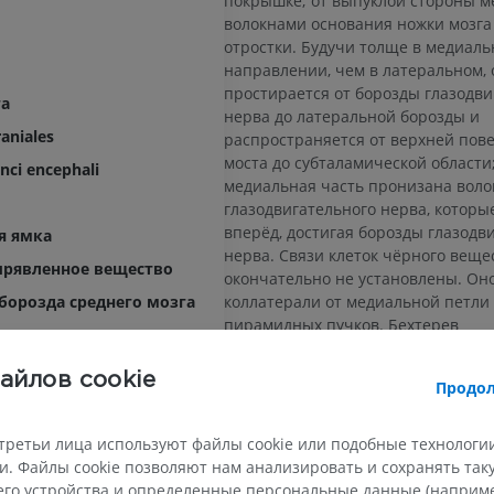
покрышке; от выпуклой стороны м
волокнами основания ножки мозга
отростки. Будучи толще в медиал
направлении, чем в латеральном, 
простирается от борозды глазодви
га
нерва до латеральной борозды и
aniales
распространяется от верхней пов
моста до субталамической области;
nci encephali
медиальная часть пронизана вол
глазодвигательного нерва, которы
вперёд, достигая борозды глазодв
я ямка
нерва. Связи клеток чёрного веще
ырявленное вещество
окончательно не установлены. Он
коллатерали от медиальной петли
борозда среднего мозга
пирамидных пучков. Бехтерев
придерживается мнения о том, что
ие ножки
двигательной зоны коры головного
айлов cookie
Продол
образуют синапсы с клетками, акс
ральная часть
направляются к двигательному яд
ое вещество
тройничного нерва и обеспечива
третьи лица используют файлы cookie или подобные технологии
координацию мышц жевания.
а среднего мозга
. Файлы cookie позволяют нам анализировать и сохранять та
го устройства и определенные персональные данные (например