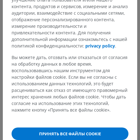
Анатомическая иерархия
контента, продуктов и сервисов, измерение и анализ
аудитории, взаимодействие с социальными сетями,
отображение персонализированного контента,
Анатомия человека 2
измерение производительности и
привлекательности контента. Для получения
Человеческое тело
>
Systemata integrantia
>
дополнительной информации ознакомьтесь с нашей
Нервная система
>
политикой конфиденциальности:
privacy policy
.
Центральная нервная система
>
Головной мозг
>
Ствол головного мозга
>
Средний мозг
>
Вы можете дать, отозвать или отказаться от согласия
Ножка мозга
>
Основание ножки
на обработку данных в любое время,
воспользовавшись нашим инструментом для
Основные структуры:
настройки файлов cookie. Если вы не согласны с
Вентральная часть
использованием данных технологий, это будет
Черное вещество
расцениваться как отказ от имеющего правомерный
интерес хранения любых файлов cookie. Чтобы дать
согласие на использование этих технологий,
нажмите кнопку «Принять все файлы cookie».
Анатомия человека 1
ПРИНЯТЬ ВСЕ ФАЙЛЫ COOKIE