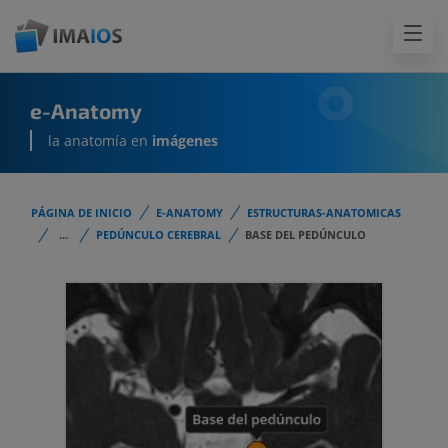
e-Anatomy
la anatomía en
imágenes
PÁGINA DE INICIO
E-ANATOMY
ESTRUCTURAS-ANATOMICAS
...
PEDÚNCULO CEREBRAL
BASE DEL PEDÚNCULO