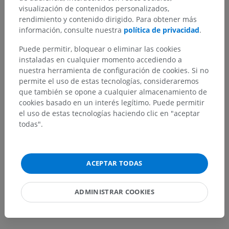
visualización de contenidos personalizados,
Anatomía humana 2
rendimiento y contenido dirigido. Para obtener más
información, consulte nuestra
política de privacidad
.
Cuerpo humano
>
Sistemas integradores
>
Sistema nervioso
>
Sistema nervioso central
>
Puede permitir, bloquear o eliminar las cookies
Encéfalo
>
Tronco encefálico
>
Mesencéfalo
>
instaladas en cualquier momento accediendo a
Pedúnculo cerebral
>
Base del pedúnculo
nuestra herramienta de configuración de cookies. Si no
permite el uso de estas tecnologías, consideraremos
Estructuras subyacentes:
que también se opone a cualquier almacenamiento de
Pie peduncular
cookies basado en un interés legítimo. Puede permitir
el uso de estas tecnologías haciendo clic en "aceptar
Sustancia nigra
todas".
Anatomía humana 1
ACEPTAR TODAS
ADMINISTRAR COOKIES
Traducciones