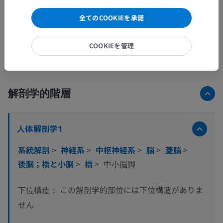
全てのCOOKIEを承諾
COOKIEを管理
解剖学的階層
人体解剖学1
系統解剖
>
神経系
>
中枢神経系
>
脳
>
菱脳
>
後脳；橋と小脳
>
橋
>
中小脳脚
この解剖学的部位には下位構造がありま
下位構造：
せん