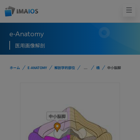
e-Anatomy
医用画像解剖
ホーム
E-ANATOMY
解剖学的部位
...
橋
中小脳脚