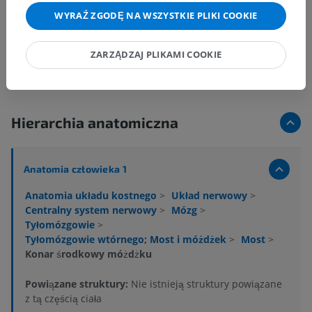
WYRAŹ ZGODĘ NA WSZYSTKIE PLIKI COOKIE
ZARZĄDZAJ PLIKAMI COOKIE
Hierarchia anatomiczna
Anatomia człowieka 1
Anatomia układu kostnego
>
Układ nerwowy
>
Centralny system nerwowy
>
Mózg
>
Tyłomózgowie
>
Tyłomózgowie wtórnego; Most i móżdżek
>
Most
>
Konar środkowy móżdżku
Powiązane struktury:
Nie istnieją struktury powiązane
z tą częścią ciała