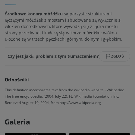
Środkowe konary móżdżku
są parzyste strukturami
łączącymi móżdżek z mostem i zbudowane są wyłącznie z
włókien dośrodkowych, które wywodzą się z jądra mostu
strony przeciwnej i kończą się w korze móżdżku; włókna
ułożone są w trzech pęczkach: górnym, dolnym i głębokim.
Czy jest jakiś problem z tym tłumaczeniem?
ZGŁOŚ
Odnośniki
This definition incorporates text from the wikipedia website - Wikipedia:
The free encyclopedia. (2004, July 22). FL: Wikimedia Foundation, Inc.
Retrieved August 10, 2004, from http://www.wikipedia.org
Galeria