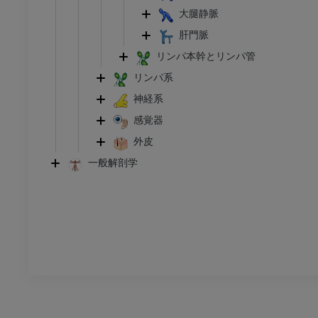
トレーション
イラストレーション
大腿静脈
アム
プレミアム
肝門脈
リンパ本幹とリンパ管
足根および足部のCT
リンパ系
CT
神経系
プレミアム
感覚器
外皮
一般解剖学