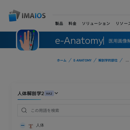
製品
料金
ソリューション
リソー
e-Anatomy
医用画像
ホーム
E-ANATOMY
解剖学的部位
...
人体解剖学2
HA2
人体