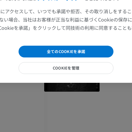
MRI
イラストレー
ツールにアクセスして、いつでも承諾や拒否、その取り消しをする
プレミアム
プレミアム
ない場合、当社はお客様が正当な利益に基づくCookieの保存
arteriae vertebralis
Cookieを承諾」をクリックして同技術の利用に同意すること
肩関節MRI
下肢X線
MRI
X線画像
プレミアム
無料
全てのCOOKIEを承諾
手関節MRI
下肢MRI
COOKIEを管理
MRI
MRI
縁の交差
プレミアム
プレミアム
肘関節MRI
股関節MRI
MRI
MRI
プレミアム
プレミアム
手部MRI
膝 MRI