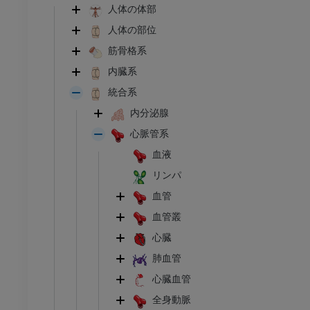
人体の体部
人体の部位
筋骨格系
内臓系
統合系
内分泌腺
心脈管系
血液
リンパ
血管
血管叢
心臓
肺血管
心臓血管
全身動脈