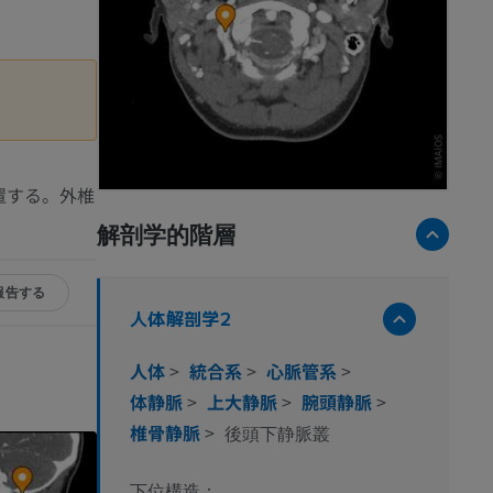
置する。外椎
解剖学的階層
報告する
人体解剖学2
人体
>
統合系
>
心脈管系
>
体静脈
>
上大静脈
>
腕頭静脈
>
椎骨静脈
>
後頭下静脈叢
下位構造：