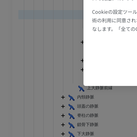
MRI
副椎骨静脈
Cookieの設定
アム
プレミアム
後頭下静脈叢
術の利用に同意され
Plexus venosus 
なします。「全ての
CT関節造影
前足MRI
深頸静脈
節造影
MRI
内胸静脈
アム
プレミアム
最上肋間静脈
右腕頭静脈
RI
下肢MRI
左腕頭静脈
MRI
気管と腕頭静脈尾側
アム
プレミアム
上大静脈前縁
線
下肢X線
内頸静脈
像
X線画像
頭蓋の静脈
無料
脊柱の静脈
鎖骨下静脈
下肢
下大静脈