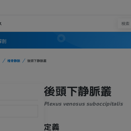
ス
解剖
椎骨静脈
後頭下静脈叢
後頭下静脈叢
Plexus venosus suboccipitalis
定義