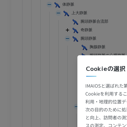
体静脈
上大静脈
腕頭静脈合流部
奇静脈
腕頭静脈
胸腺静脈
腕頭静脈の心膜静脈
心膜横隔静脈
Cookieの選択
腕頭静脈の縦隔静脈
腕頭静脈の気管支静
IMAIOSと選ばれ
気管静脈
Cookieを利用
腕頭静脈の食道静脈
利用・地理的位置デ
椎骨静脈
足首 - 足
次の目的のために処
後頭静脈
と向上、訪問者の測
I
足根MRI
前椎骨静脈
スの測定、コンテン