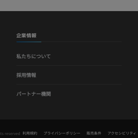
写真
CT
プレミアム
プレミアム
下腿（動脈・
企業情報
CT
無料
私たちについて
下肢動脈造影
血管造影
採用情報
無料
パートナー機関
利用規約
プライバシーポリシー
販売条件
アクセシビリティ
hts reserved