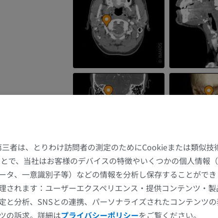
脈
た第三者は、とりわけ訪問者の測定のためにCookieまたは類似
することで、当社はお客様のデバイスの特徴やいくつかの個人情報（
ータ、一意識別子等）などの情報を分析し保存することができ
上肢
下肢
理されます：ユーザーエクスペリエンス・提供コンテンツ・製
定と分析、SNSとの連携、パーソナライズされたコンテンツ
上肢MRI
下肢
ツの訴求。詳細は
プライバシーポリシー
をご覧ください。