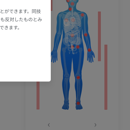
ション
ことができます。同技
にも反対したものとみ
もできます。
‹
›