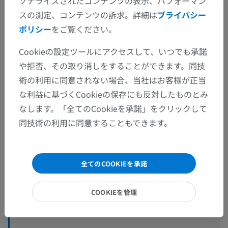
ソナライズされたコンテンツの表示、パフォーマン
スの測定、コンテンツの訴求。詳細は
プライバシー
ポリシー
をご覧ください。
Cookieの設定ツールにアクセスして、いつでも承諾
や拒否、その取り消しをすることができます。同技
術の利用に同意されない場合、当社はお客様が正当
な利益に基づくCookieの保存にも反対したものとみ
解剖学的階層
なします。「全てのCookieを承諾」をクリックして
同技術の利用に同意することもできます。
人体解剖学2
人体
>
統合系
>
神経系
>
中枢神経系
>
脳
>
全てのCOOKIEを承諾
大脳
>
間脳
>
視床枕
COOKIEを管理
この解剖学的部位には下位構造がありま
下位構造：
せん