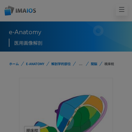
e-Anatomy
医用画像解剖
ホーム
E-ANATOMY
解剖学的部位
...
間脳
視床枕