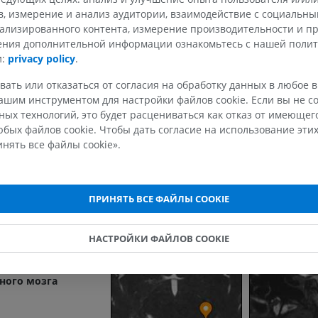
 hypothalami
в, измерение и анализ аудитории, взаимодействие с социальны
 тело
ализированного контента, измерение производительности и п
чения дополнительной информации ознакомьтесь с нашей поли
и:
privacy policy
.
ВЕРХНЯЯ КОНЕЧНОСТЬ
НИЖНЯЯ КОНЕЧНОСТ
вать или отказаться от согласия на обработку данных в любое 
МРТ верхней
Нижняя кон
шим инструментом для настройки файлов cookie. Если вы не со
Иллюстрации
конечности
ых технологий, это будет расцениваться как отказ от имеюще
MPT
ПРЕМИУМ
бых файлов cookie. Чтобы дать согласие на использование этих
ное поле
ПРЕМИУМ
нять все файлы cookie».
Рентгеногр
ое поле
МРТ плечевого сустава
нижней кон
MPT
Рентгеногра
erubrale
ПРИНЯТЬ ВСЕ ФАЙЛЫ COOKIE
ПРЕМИУМ
БЕСПЛАТНО
a diencephali
желудочек
НАСТРОЙКИ ФАЙЛОВ COOKIE
МРТ запястья
МРТ нижней
MPT
MPT
culi tertii
ПРЕМИУМ
ПРЕМИУМ
ного мозга
МРТ локтевого сустава
Hip MRI