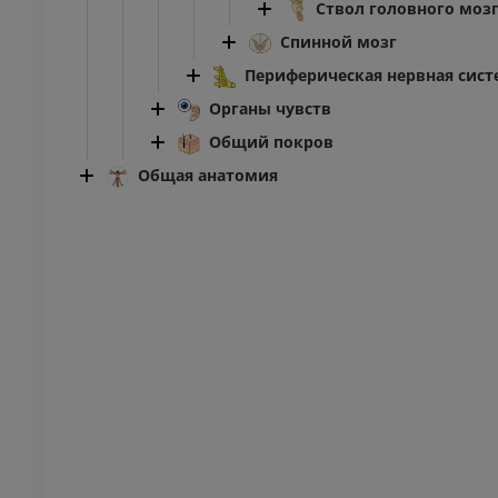
й конечности
нижней конечности
Ствол головного моз
енограммы
Рентгенограммы
Спинной мозг
АТНО
БЕСПЛАТНО
Периферическая нервная сист
Органы чувств
я конечность
Нижняя конечность
трации
Иллюстрации
Общий покров
ИУМ
ПРЕМИУМ
Общая анатомия
Ankle and foot CT
KT
ПРЕМИУМ