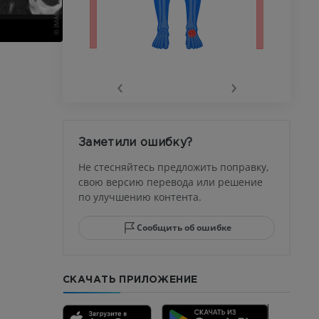
го сустава
‹
›
афия
устава
Заметили ошибку?
ма
Не стесняйтесь предложить поправку,
свою версию перевода или решение
по улучшению контента.
юсны и
ела стопы
Сообщить об ошибке
СКАЧАТЬ ПРИЛОЖЕНИЕ
го отдела