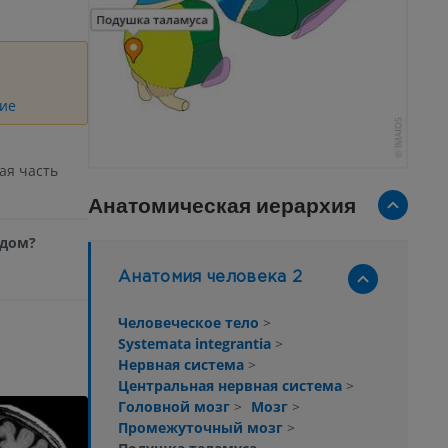
ие
ая часть
Анатомическая иерархия
одом?
Анатомия человека 2
Человеческое тело
>
Systemata integrantia
>
Нервная система
>
Центральная нервная система
>
Головной мозг
>
Мозг
>
Промежуточный мозг
>