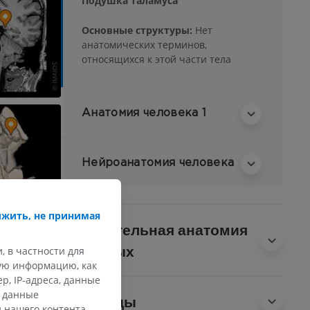
Подушка таламуса
Основные структуры:
Нет
анатомических терминов,
относящихся к этой части тела
Анатомия человека 1
Нейроанатомия человека
жить, не принимая
Сравнительная анатомия
животных
, в частности для
кую информацию, как
, IP-адреса, данные
и данные
Переводы
 нашего контента,