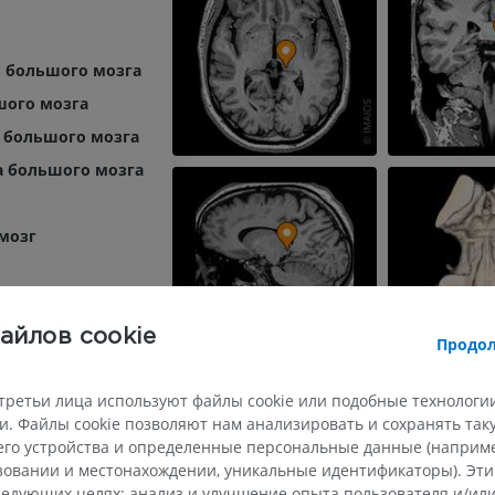
 большого мозга
шого мозга
 большого мозга
а большого мозга
мозг
одка
амуса
айлов cookie
Продол
коленчатое тело
третьи лица используют файлы cookie или подобные технологии
коленчатое тело
. Файлы cookie позволяют нам анализировать и сохранять та
перекрест
го устройства и определенные персональные данные (например
тракт
ьзовании и местонахождении, уникальные идентификаторы). Эт
едующих целях: анализ и улучшение опыта пользователя и/или