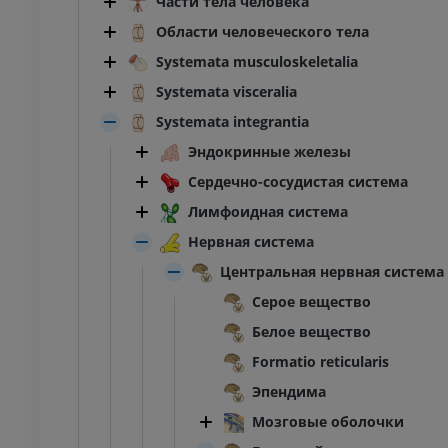
Части тела человека
Области человеческого тела
Systemata musculoskeletalia
Systemata visceralia
Systemata integrantia
Эндокринные железы
Сердечно-сосудистая система
Лимфоидная система
Нервная система
Центральная нервная система
Серое вещество
Белое вещество
Formatio reticularis
Эпендима
Мозговые оболочки