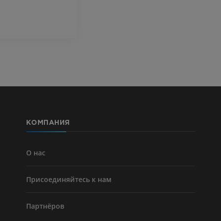
ПРЕМИУМ
Visible Human Project
Фотографии
Lower limb 
KT
ПРЕМИУМ
ПРЕМИУМ
Голень (арт
кости)
KT
БЕСПЛАТНО
КОМПАНИЯ
Ангиографи
нижних коне
Ангиография
О нас
БЕСПЛАТНО
Присоединяйтесь к нам
Партнёров