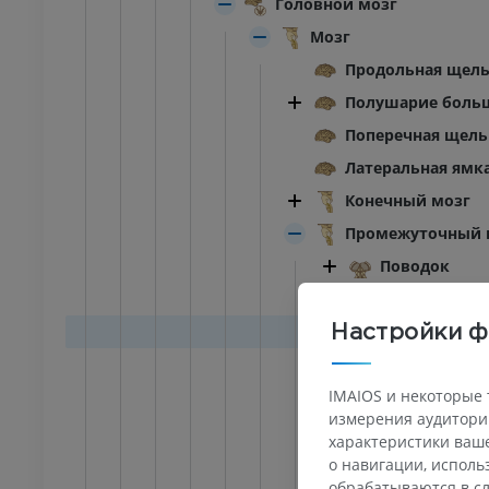
Головной мозг
Мозг
Продольная щель
Полушарие боль
Поперечная щель
Латеральная ямк
Конечный мозг
Промежуточный 
Поводок
Борозда пов
Подушка тал
Настройки ф
Латеральное 
IMAIOS и некоторые 
Медиальное 
измерения аудитории
Зрительный 
характеристики ваше
Зрительный 
о навигации, испол
обрабатываются в сл