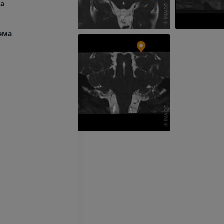
MPT
MPT
га
ПРЕМИУМ
ПРЕМИУМ
ема
МРТ кисти
МРТ коленно
MPT
MPT
ПРЕМИУМ
ПРЕМИУМ
Рентгенография
КТ-артрогр
верхней конечности
коленного с
Рентгенограммы
КТ артрограм
ПРЕМИУМ
ПРЕМИУМ
Верхняя конечность
МРТ предпл
Иллюстрации
заднего отд
MPT
ПРЕМИУМ
ПРЕМИУМ
Ангиография артерий
верхней конечности
МРТ передне
Ангиография
стопы
MPT
БЕСПЛАТНО