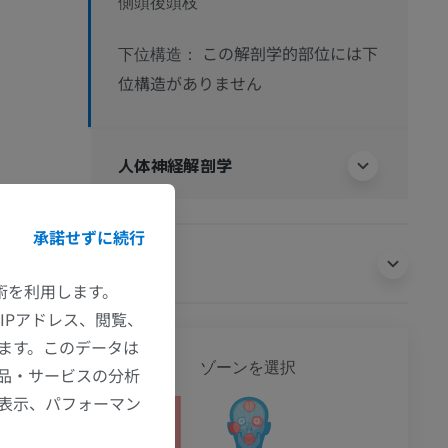
側頭後頭枝
この解剖学的部位には下
下位構造：
位構造がありません
人体神経解剖学
承諾せずに続行
翻訳
技術を利用します。
IPアドレス、閲覧、
ます。このデータは
全身
ゾーンを選択
品・サービスの分析
の表示、パフォーマン
ション