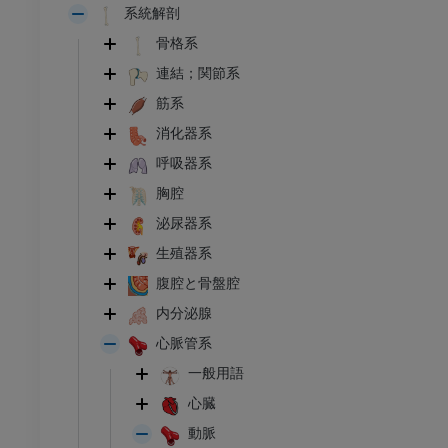
系統解剖
骨格系
連結；関節系
筋系
消化器系
呼吸器系
胸腔
泌尿器系
生殖器系
腹腔と骨盤腔
内分泌腺
心脈管系
一般用語
心臓
動脈