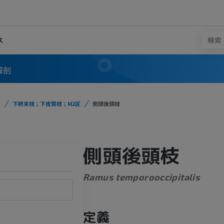
ス
解剖
下終末枝；下皮質枝；M2区
側頭後頭枝
側頭後頭枝
Ramus temporooccipitalis
定義