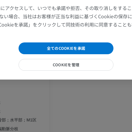
プレミアム
プレミアム
ツールにアクセスして、いつでも承諾や拒否、その取り消しをする
ない場合、当社はお客様が正当な利益に基づくCookieの保存
肩関節MRI
下肢X線
脈洞部
Cookieを承諾」をクリックして同技術の利用に同意すること
MRI
X線画像
プレミアム
無料
全てのCOOKIEを承諾
動脈
手関節MRI
下肢MRI
脈
MRI
MRI
COOKIEを管理
動脈
プレミアム
プレミアム
肘関節MRI
股関節MRI
MRI
MRI
脈
プレミアム
プレミアム
脈
手部MRI
膝 MRI
骨部；水平部；M1区
MRI
MRI
脳動脈分枝