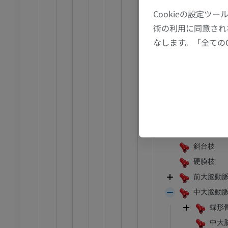
頸部
アム
プレミアム
Cookieの設定
岩様部；錐体部
術の利用に同意され
CT関節造影
前足MRI
海綿部；海綿静
なします。「全ての
節造影
MRI
大脳部
アム
プレミアム
眼動脈
上下垂体
RI
下肢MRI
後交通動
MRI
前脈絡叢
アム
プレミアム
鈎動脈
斜台枝
線
下肢X線
硬膜枝
像
X線画像
前大脳動
無料
中大脳動
下肢
蝶形
トレーション
イラストレーション
中大