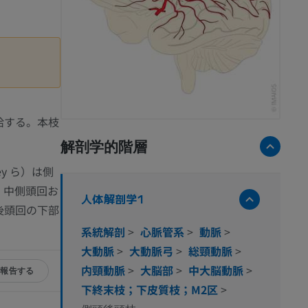
給する。本枝
解剖学的階層
y ら）は側
、中側頭回お
人体解剖学1
後頭回の下部
系統解剖
>
心脈管系
>
動脈
>
大動脈
>
大動脈弓
>
総頸動脈
>
内頸動脈
>
大脳部
>
中大脳動脈
>
報告する
下終末枝；下皮質枝；M2区
>