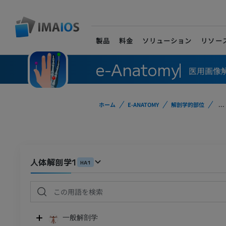
製品
料金
ソリューション
リソー
e-Anatomy
医用画像
ホーム
E-ANATOMY
解剖学的部位
...
人体解剖学1
HA1
一般解剖学