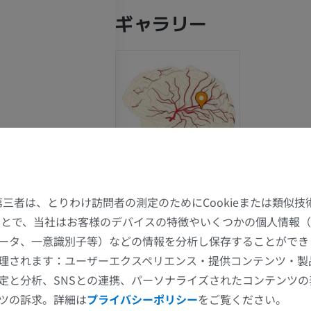
ギャラリー
た第三者は、とりわけ訪問者の測定のためにCookieまたは類似
）
することで、当社はお客様のデバイスの特徴やいくつかの個人情報（
ータ、一意識別子等）などの情報を分析し保存することができ
上肢
下肢
理されます：ユーザーエクスペリエンス・提供コンテンツ・製
定と分析、SNSとの連携、パーソナライズされたコンテンツ
上肢MRI
下肢
ツの訴求。詳細は
プライバシーポリシー
をご覧ください。
MRI
イラストレー
uthillier）