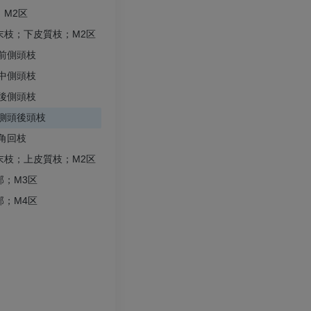
プレミアム
プレミアム
；M2区
末枝；下皮質枝；M2区
上肢X線
膝関節CT関
前側頭枝
X線画像
CT関節造影
中側頭枝
プレミアム
プレミアム
後側頭枝
側頭後頭枝
上肢
足関節・後足
角回枝
イラストレーション
MRI
末枝；上皮質枝；M2区
プレミアム
プレミアム
部；M3区
部；M4区
上肢動脈造影
前足MRI
血管造影
MRI
無料
プレミアム
Visible Human Project
下肢CTA
写真
CT