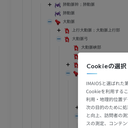
肺動脈幹；肺動脈
肺動脈
大動脈
上行大動脈；大動脈上行部
大動脈弓
大動脈峡部
大動脈傍体；大動脈小体
Cookieの選択
腕頭動脈
総頸動脈
頸動脈小体
IMAIOSと選ばれ
頸動脈洞（総頸動脈
Cookieを利用
利用・地理的位置デ
頸動脈分岐部
足首 - 足
次の目的のために処
外頸動脈
と向上、訪問者の測
内頸動脈
I
足根MRI
スの測定、コンテン
MRI
内頸動脈の分類（Bo