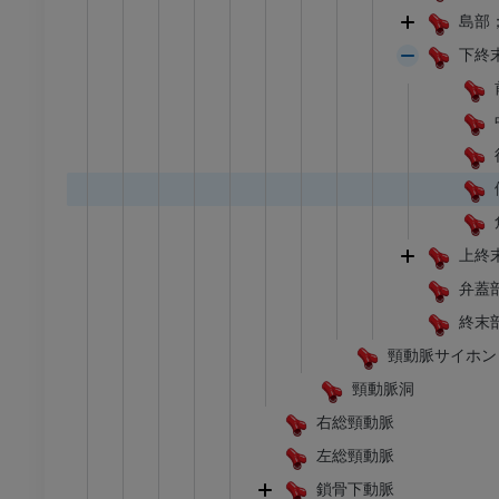
アム
プレミアム
島部
下終
足根および足部のCT
CT
プレミアム
上終
弁蓋
終末
頸動脈サイホン
頸動脈洞
右総頸動脈
左総頸動脈
鎖骨下動脈