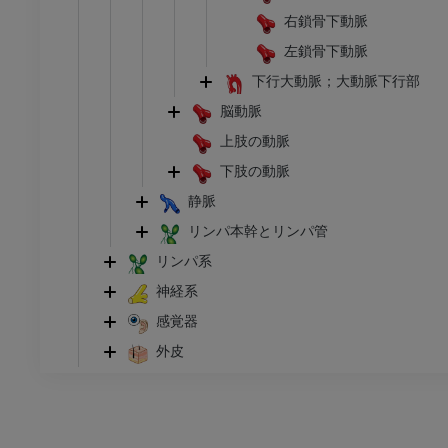
右鎖骨下動脈
左鎖骨下動脈
下行大動脈；大動脈下行部
脳動脈
上肢の動脈
下肢の動脈
静脈
リンパ本幹とリンパ管
リンパ系
神経系
感覚器
外皮