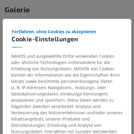
Galerie
Fortfahren, ohne Cookies zu akzeptieren
Cookie-Einstellungen
IMAIOS und ausgewählte Dritte verwenden Cookies
oder ähnliche Technologien insbesondere für die
Erhebung von Nutzungsdaten. Mithilfe von Cookies
können wir Informationen wie die Eigenschaften Ihres
Geräts sowie bestimmte personenbezogene Daten
(z. B. IP-Adressen, Navigations-, Nutzungs- oder
Geolokalisierungsdaten, eindeutige Kennungen)
Anatomische Hierarchie
analysieren und speichern. Diese Daten werden zu
folgenden Zwecken verarbeitet: Analyse und
Verbesserung des Nutzererlebnisses und/oder unseres
Anatomie des Menschen 1
Inhaltsangebots, unserer Produkte und
Dienstleistungen, Erhebung und Analyse von
Systematische Anatomie
>
Herz-Kreislauf-System
>
Nutzungsdaten, Interaktion mit sozialen Netzwerken,