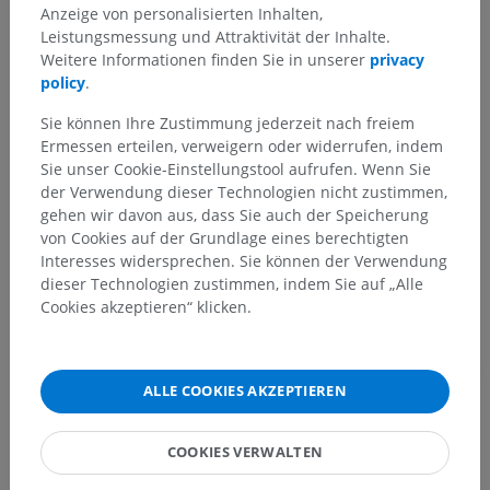
Arterien
>
Hauptschlagader
>
Aortenbogen
>
Anzeige von personalisierten Inhalten,
Halsschlagader
>
Innere Halsschlagader
>
Leistungsmessung und Attraktivität der Inhalte.
Intraduraler Gefäßabschnitt
>
Mittlere Hirnarterie
>
Weitere Informationen finden Sie in unserer
privacy
Untere Terminaläste; Untere Kortikaläste; Segment
policy
.
M2
>
Schläfen-Hinterhaupt-Ast
Sie können Ihre Zustimmung jederzeit nach freiem
Ermessen erteilen, verweigern oder widerrufen, indem
Darunterliegende Strukturen:
Für dieses anatomische
Sie unser Cookie-Einstellungstool aufrufen. Wenn Sie
Teil gibt es keine zugehörigen Strukturen
der Verwendung dieser Technologien nicht zustimmen,
gehen wir davon aus, dass Sie auch der Speicherung
von Cookies auf der Grundlage eines berechtigten
Interesses widersprechen. Sie können der Verwendung
Anatomie des Menschen
dieser Technologien zustimmen, indem Sie auf „Alle
Cookies akzeptieren“ klicken.
Übersetzungen
ALLE COOKIES AKZEPTIEREN
COOKIES VERWALTEN
Sie haben einen Fehler gefunden?