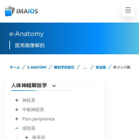
e-Anatomy
医用画像解剖
ホーム
E-ANATOMY
解剖学的部位
...
骨迷路
外リンパ隙
人体神経解剖学
神経系
中枢神経系
Pars peripherica
感覚器
嗅覚器