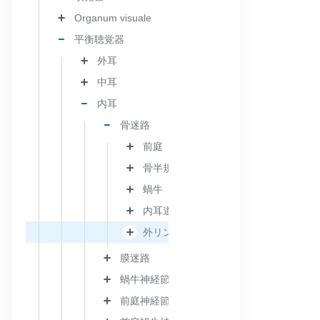
Organum visuale
平衡聴覚器
外耳
中耳
内耳
骨迷路
前庭
骨半規管
蝸牛
内耳道
外リンパ隙
膜迷路
蝸牛神経節
前庭神経節