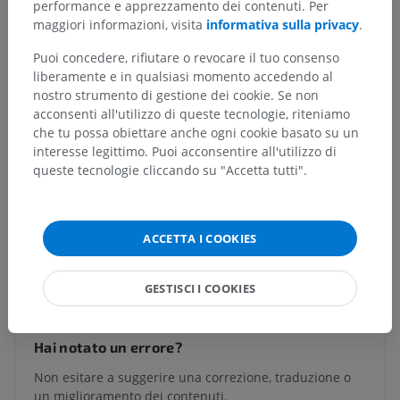
performance e apprezzamento dei contenuti. Per
maggiori informazioni, visita
informativa sulla privacy
.
Puoi concedere, rifiutare o revocare il tuo consenso
Anatomia umana 1
liberamente e in qualsiasi momento accedendo al
nostro strumento di gestione dei cookie. Se non
acconsenti all'utilizzo di queste tecnologie, riteniamo
Neuroanatomia umana
che tu possa obiettare anche ogni cookie basato su un
interesse legittimo. Puoi acconsentire all'utilizzo di
queste tecnologie cliccando su "Accetta tutti".
Anatomia comparata negli animali
ACCETTA I COOKIES
Traduzioni
GESTISCI I COOKIES
Hai notato un errore?
Non esitare a suggerire una correzione, traduzione o
un miglioramento dei contenuti.