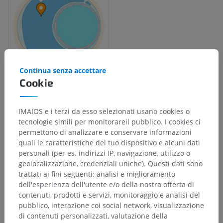
Continua senza accettare
Cookie
Gerarchia anatomica
IMAIOS e i terzi da esso selezionati usano cookies o
tecnologie simili per monitorareil pubblico. I cookies ci
permettono di analizzare e conservare informazioni
Anatomia umana 2
quali le caratteristiche del tuo dispositivo e alcuni dati
personali (per es. indirizzi IP, navigazione, utilizzo o
Corpo umano
>
Sistemi integrativi
>
geolocalizzazione, credenziali uniche). Questi dati sono
Organi di senso
>
Orecchio
>
Orecchio interno
>
trattati ai fini seguenti: analisi e miglioramento
Labirinto osseo
>
Spazio perilinfatico
dell'esperienza dell'utente e/o della nostra offerta di
contenuti, prodotti e servizi, monitoraggio e analisi del
Strutture sottostanti:
pubblico, interazione coi social network, visualizzazione
Perilinfa
di contenuti personalizzati, valutazione della
Dotti perilinfatici