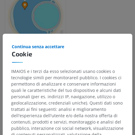
Continua senza accettare
Cookie
Gerarchia anatomica
IMAIOS e i terzi da esso selezionati usano cookies o
tecnologie simili per monitorareil pubblico. I cookies ci
Anatomia umana 2
permettono di analizzare e conservare informazioni
quali le caratteristiche del tuo dispositivo e alcuni dati
personali (per es. indirizzi IP, navigazione, utilizzo o
Anatomia umana 1
geolocalizzazione, credenziali uniche). Questi dati sono
trattati ai fini seguenti: analisi e miglioramento
Anatomia sistemica
>
Organi di senso
>
Orecchio
>
dell'esperienza dell'utente e/o della nostra offerta di
Orecchio interno
>
Labirinto osseo
>
contenuti, prodotti e servizi, monitoraggio e analisi del
Spazio perilinfatico
pubblico, interazione coi social network, visualizzazione
di contenuti personalizzati, valutazione della