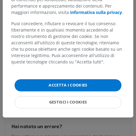
Strutture sottostanti:
performance e apprezzamento dei contenuti. Per
Perilinfa
maggiori informazioni, visita
informativa sulla privacy
.
Acquedotto del vestibolo
Puoi concedere, rifiutare o revocare il tuo consenso
Acquedotto della chiocciola
liberamente e in qualsiasi momento accedendo al
nostro strumento di gestione dei cookie. Se non
acconsenti all'utilizzo di queste tecnologie, riteniamo
Neuroanatomia umana
che tu possa obiettare anche ogni cookie basato su un
interesse legittimo. Puoi acconsentire all'utilizzo di
queste tecnologie cliccando su "Accetta tutti".
Anatomia comparata negli animali
ACCETTA I COOKIES
Traduzioni
GESTISCI I COOKIES
Hai notato un errore?