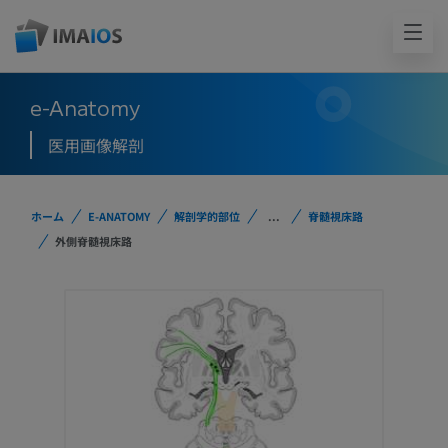
e-Anatomy
医用画像解剖
ホーム
E-ANATOMY
解剖学的部位
...
脊髄視床路
外側脊髄視床路