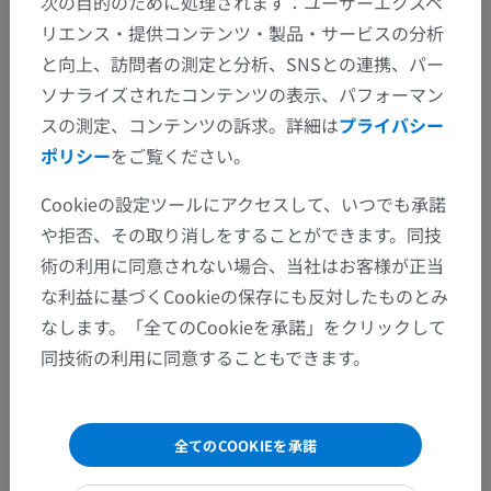
次の目的のために処理されます：ユーザーエクスペ
ギャラリー
リエンス・提供コンテンツ・製品・サービスの分析
と向上、訪問者の測定と分析、SNSとの連携、パー
ソナライズされたコンテンツの表示、パフォーマン
スの測定、コンテンツの訴求。詳細は
プライバシー
ポリシー
をご覧ください。
Cookieの設定ツールにアクセスして、いつでも承諾
や拒否、その取り消しをすることができます。同技
術の利用に同意されない場合、当社はお客様が正当
な利益に基づくCookieの保存にも反対したものとみ
なします。「全てのCookieを承諾」をクリックして
同技術の利用に同意することもできます。
解剖学的階層
人体解剖学2
全てのCOOKIEを承諾
人体
>
統合系
>
神経系
>
中枢神経系
>
脊髄
>