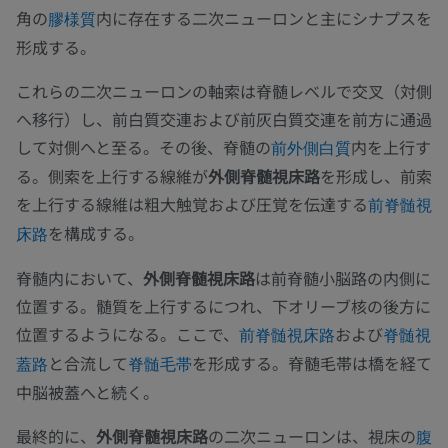
角の
内に存在する二次ニューロンと主にシナプスを
膠様質
形成する。
これらの二次ニューロンの軸索は脊髄レベルで交叉（対側
へ移行）し、前白質交連および前灰白質交連を前方に通過
して対側へと至る。その後、脊髄の
内を上行す
前外側白質
る。側索を上行する線維が
外側脊髄視床路
を形成し、前索
を上行する線維は粗大触覚および圧覚を伝達する
前脊髄視
を構成する。
床路
脊髄内において、
外側脊髄視床路
は前脊髄小脳路の内側に
位置する。髄質を上行するにつれ、下オリーブ核の後方に
位置するようになる。ここで、
および
前脊髄視床路
脊髄視
と合流して
を形成する。脊髄毛帯は橋を経て
蓋路
脊髄毛帯
中脳被蓋へと続く。
最終的に、
外側脊髄視床路
の二次ニューロンは、視床の
腹