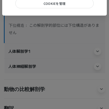
COOKIEを管理
脊髄神経白質
>
前外側束
>
脊髄視床路
>
外側脊髄視床路
この解剖学的部位には下位構造がありま
下位構造：
せん
人体解剖学1
人体神経解剖学
動物の比較解剖学
翻訳