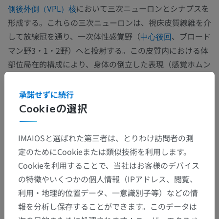
において三次ニューロンとシナプスを
側後外側（VPL）核
形成する。これらの三次ニューロンは、視床皮質線維を介
して放線冠を通り、一次体性感覚野（
、ブロード
中心後回
マン野3・1・2野）へと投射する。この皮質内における体
部位局在的構成により、身体の倒立した表現（感覚ホムン
クルス）が生じ、顔面および上肢は外側に、下肢は内側に
表現される。
承諾せずに続行
Cookieの選択
この翻訳に問題がありますか？
報告する
IMAIOSと選ばれた第三者は、とりわけ訪問者の測
定のためにCookieまたは類似技術を利用します。
参考文献
Cookieを利用することで、当社はお客様のデバイス
Snell, R.S. (2010). ‘Chapter 4: The Spinal Cord and the Ascending and
の特徴やいくつかの個人情報（IPアドレス、閲覧、
Descending Tracts’, in
Clinical Neuroanatomy
. (7th ed.) Philadelphia:
利用・地理的位置データ、一意識別子等）などの情
Wolters Kluwer Health/Lippincott Williams & Wilkins, pp. 143-147.
報を分析し保存することができます。このデータは