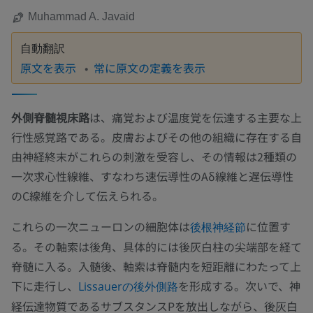
Muhammad A. Javaid
自動翻訳
原文を表示
常に原文の定義を表示
外側脊髄視床路
は、痛覚および温度覚を伝達する主要な上
行性感覚路である。皮膚およびその他の組織に存在する自
由神経終末がこれらの刺激を受容し、その情報は2種類の
一次求心性線維、すなわち速伝導性のAδ線維と遅伝導性
のC線維を介して伝えられる。
これらの一次ニューロンの細胞体は
に位置す
後根神経節
る。その軸索は後角、具体的には後灰白柱の尖端部を経て
脊髄に入る。入髄後、軸索は脊髄内を短距離にわたって上
下に走行し、
を形成する。次いで、神
Lissauerの後外側路
経伝達物質であるサブスタンスPを放出しながら、後灰白