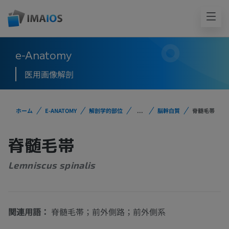
e-Anatomy
医用画像解剖
ホーム
E-ANATOMY
解剖学的部位
...
脳幹白質
脊髄毛帯
脊髄毛帯
Lemniscus spinalis
関連用語：
脊髄毛帯；前外側路；前外側系