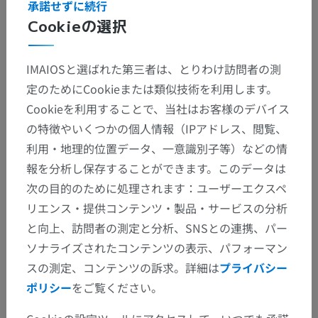
descending tracts’, in Clinical Neuroanatomy. (7th ed.) Philadelphia:
承諾せずに続行
Wolters Kluwer Health/Lippincott Williams & Wilkins, pp.152.
Cookieの選択
IMAIOSと選ばれた第三者は、とりわけ訪問者の測
定のためにCookieまたは類似技術を利用します。
解剖学的階層
Cookieを利用することで、当社はお客様のデバイス
の特徴やいくつかの個人情報（IPアドレス、閲覧、
人体解剖学2
利用・地理的位置データ、一意識別子等）などの情
報を分析し保存することができます。このデータは
人体
>
統合系
>
神経系
>
中枢神経系
>
脳
>
次の目的のために処理されます：ユーザーエクスペ
脳幹
>
脳幹白質
>
脊髄毛帯
リエンス・提供コンテンツ・製品・サービスの分析
と向上、訪問者の測定と分析、SNSとの連携、パー
この解剖学的部位には下位構造がありま
下位構造：
ソナライズされたコンテンツの表示、パフォーマン
せん
スの測定、コンテンツの訴求。詳細は
プライバシー
ポリシー
をご覧ください。
人体解剖学1