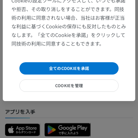
Cookieの設定ツールにアクセスして、いつでも承諾
や拒否、その取り消しをすることができます。同技
術の利用に同意されない場合、当社はお客様が正当
翻訳
な利益に基づくCookieの保存にも反対したものとみ
なします。「全てのCookieを承諾」をクリックして
同技術の利用に同意することもできます。
間違いを発見しましたか？
修正や翻訳、内容の改善の提案がありましたらどう
全てのCOOKIEを承諾
ぞお知らせください。
COOKIEを管理
問題を報告
アプリを入手