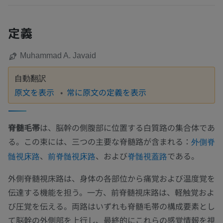
定義
Muhammad A. Javaid
自動翻訳
原文を表示
常に原文の定義を表示
脊髄毛帯
は、脳幹の側腹部に位置する白質路の集合体であ
る。この束には、三つの主要な脊髄路が含まれる：
外側脊
、
、および
である。
髄視床路
前脊髄視床路
脊髄視蓋路
外側脊髄視床路は、身体の各部位から痛覚および温度覚を
伝達する機能を担う。一方、前脊髄視床路は、軽触覚およ
び圧覚を伝える。両路はいずれも脊髄毛帯の構成要素とし
て脳幹の外側部を上行し、最終的にこれらの感覚情報を視