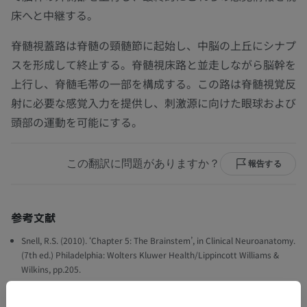
床へと中継する。
脊髄視蓋路は脊髄の頸髄節に起始し、中脳の上丘にシナプ
スを形成して終止する。脊髄視床路と並走しながら脳幹を
上行し、脊髄毛帯の一部を構成する。この路は脊髄視覚反
射に必要な感覚入力を提供し、刺激源に向けた眼球および
頭部の運動を可能にする。
この翻訳に問題がありますか？
報告する
参考文献
Snell, R.S. (2010). ‘Chapter 5: The Brainstem’, in Clinical Neuroanatomy.
(7th ed.) Philadelphia: Wolters Kluwer Health/Lippincott Williams &
Wilkins, pp.205.
Snell, R.S. (2010). ‘Chapter 4: The spinal cord and the ascending and