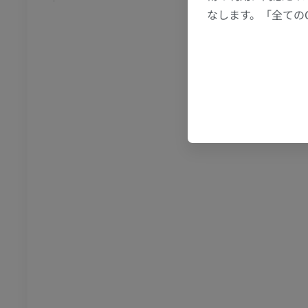
アム
プレミアム
なします。「全ての
RI
下肢MRI
MRI
アム
プレミアム
線
下肢X線
像
X線画像
無料
下肢
トレーション
イラストレーション
アム
プレミアム
足根および足部のCT
CT