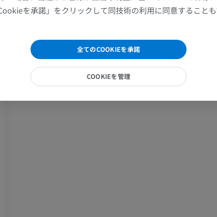
プレミアム
無料
Cookieを承諾」をクリックして同技術の利用に同意すること
手関節MRI
下肢MRI
MRI
MRI
全てのCOOKIEを承諾
プレミアム
プレミアム
COOKIEを管理
肘関節MRI
股関節MRI
MRI
MRI
プレミアム
プレミアム
手部MRI
膝 MRI
MRI
MRI
プレミアム
プレミアム
上肢X線
膝関節CT関
X線画像
CT関節造影