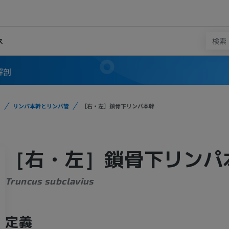
ス
解剖
リンパ本幹とリンパ管
［右・左］鎖骨下リンパ本幹
［右・左］鎖骨下リンパ
Truncus subclavius
定義