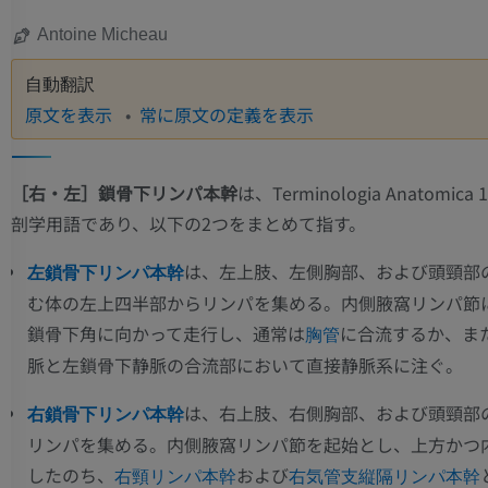
Antoine Micheau
自動翻訳
原文を表示
常に原文の定義を表示
［右・左］鎖骨下リンパ本幹
は、Terminologia Anatomic
剖学用語であり、以下の2つをまとめて指す。
は、左上肢、左側胸部、および頭頸部
左鎖骨下リンパ本幹
む体の左上四半部からリンパを集める。内側腋窩リンパ節
鎖骨下角に向かって走行し、通常は
に合流するか、ま
胸管
脈と左鎖骨下静脈の合流部において直接静脈系に注ぐ。
は、右上肢、右側胸部、および頭頸部
右鎖骨下リンパ本幹
リンパを集める。内側腋窩リンパ節を起始とし、上方かつ
したのち、
および
右頸リンパ本幹
右気管支縦隔リンパ本幹