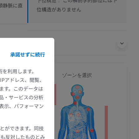
この解剖学的部位には下
下位構造：
頭静脈に直
位構造がありません
翻訳
承諾せずに続行
技術を利用します。
全身
ゾーンを選択
IPアドレス、閲覧、
ます。このデータは
品・サービスの分析
ション
の表示、パフォーマン
ことができます。同技
にも反対したものとみ