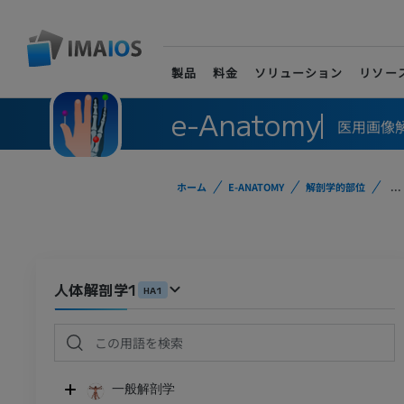
製品
料金
ソリューション
リソー
e-Anatomy
医用画像
ホーム
E-ANATOMY
解剖学的部位
...
人体解剖学1
HA1
一般解剖学