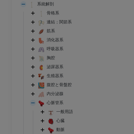
系統解剖
骨格系
連結；関節系
筋系
消化器系
呼吸器系
胸腔
泌尿器系
生殖器系
腹腔と骨盤腔
内分泌腺
心脈管系
一般用語
心臓
動脈