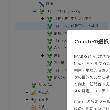
静脈
リンパ本幹とリンパ管
［右・左］頸リンパ本幹
［右・左］鎖骨下リンパ本幹
腋窩リンパ叢；腋窩リンパ管叢
Cookieの選択
［右・左］気管支縦隔リンパ本幹
右リンパ本幹；右胸管
胸管
IMAIOSと選ばれ
足首 - 足
Cookieを利用
乳ビ槽
利用・地理的位置デ
I
足根MRI
［右・左］腰リンパ本幹
次の目的のために処
MRI
腸リンパ本幹
と向上、訪問者の測
アム
プレミアム
リンパ系
スの測定、コンテン
神経系
CT関節造影
前足MRI
感覚器
Cookieの設定
節造影
MRI
外皮
術の利用に同意され