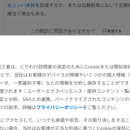
を形成するか、または右静脈角において右腕
右リンパ本幹
接注ぐ場合もある。
この翻訳に問題がありますか？
報告する
ギャラリー
た第三者は、とりわけ訪問者の測定のためにCookieまたは類似
上肢
下肢
することで、当社はお客様のデバイスの特徴やいくつかの個人情報（
ータ、一意識別子等）などの情報を分析し保存することができ
上肢MRI
下肢
理されます：ユーザーエクスペリエンス・提供コンテンツ・製
MRI
イラストレー
定と分析、SNSとの連携、パーソナライズされたコンテンツ
プレミアム
プレミアム
ツの訴求。詳細は
プライバシーポリシー
をご覧ください。
肩関節MRI
下肢X線
ツールにアクセスして、いつでも承諾や拒否、その取り消しをする
MRI
X線画像
ない場合、当社はお客様が正当な利益に基づくCookieの保存