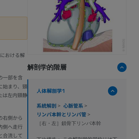
a 1における解
解剖学的階層
の一部を含
に始まり、頸
人体解剖学1
たは左内頸静
系統解剖
>
心脈管系
>
リンパ本幹とリンパ管
>
の右側から
［右・左］鎖骨下リンパ本幹
内側へ走行
と合流して