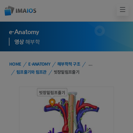
e-Anatomy
영상
해부학
HOME
E-ANATOMY
해부학적 구조
...
림프줄기와 림프관
빗장밑림프줄기