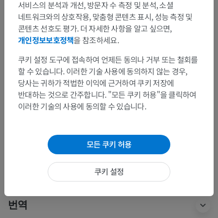
서비스의 분석과 개선, 방문자 수 측정 및 분석, 소셜
네트워크와의 상호작용, 맞춤형 콘텐츠 표시, 성능 측정 및
콘텐츠 선호도 평가. 더 자세한 사항을 알고 싶으면,
개인정보보호정책
을 참조하세요.
쿠키 설정 도구에 접속하여 언제든 동의나 거부 또는 철회를
해부학적 계층
할 수 있습니다. 이러한 기술 사용에 동의하지 않는 경우,
당사는 귀하가 적법한 이익에 근거하여 쿠키 저장에
반대하는 것으로 간주합니다. "모든 쿠키 허용"을 클릭하여
인체 해부학 1
이러한 기술의 사용에 동의할 수 있습니다.
계통해부학
>
심장혈관계통
>
림프줄기와 림프관
>
빗장밑림프줄기
모든 쿠키 허용
이 부위는 하위 해부 구조가 없습니다
하위 구조:
쿠키 설정
번역