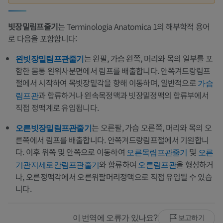
빗장밑림프줄기
는 Terminologia Anatomica 1의 해부학적 용어
로 다음을 포함합니다:
는 왼팔, 가슴 왼쪽, 머리와 목의 일부를 포
왼빗장밑림프관줄기
함한 몸통 왼위사분면에서 림프를 배출합니다. 안쪽겨드랑림프
절에서 시작하여 목빗장밑각을 향해 이동하며, 일반적으로
가슴
과 합류하거나 왼속목정맥과 빗장밑정맥의 합류부에서
림프관
직접 정맥계로 유입됩니다.
는 오른팔, 가슴 오른쪽, 머리와 목의 오
오른빗장밑림프관줄기
른쪽에서 림프를 배출합니다. 안쪽겨드랑림프절에서 기원합니
다. 이후 위쪽 및 안쪽으로 이동하여
및
오른목림프관줄기
오른
와 합류하여
을 형성하거
기관지세로칸림프관줄기
오른림프관
나, 오른정맥각에서 오른위팔머리정맥으로 직접 유입될 수 있습
니다.
이 번역에 오류가 있나요?
보고하기