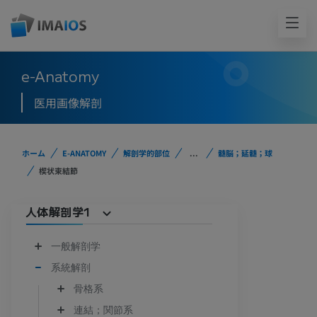
e-Anatomy
医用画像解剖
ホーム
E-ANATOMY
解剖学的部位
...
髄脳；延髄；球
楔状束結節
人体解剖学1
一般解剖学
系統解剖
骨格系
連結；関節系