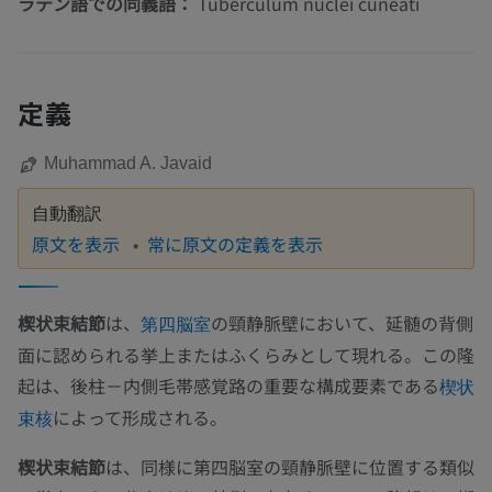
ラテン語での同義語：
Tuberculum nuclei cuneati
定義
Muhammad A. Javaid
自動翻訳
原文を表示
常に原文の定義を表示
楔状束結節
は、
の頸静脈壁において、延髄の背側
第四脳室
面に認められる挙上またはふくらみとして現れる。この隆
起は、後柱－内側毛帯感覚路の重要な構成要素である
楔状
によって形成される。
束核
楔状束結節
は、同様に第四脳室の頸静脈壁に位置する類似