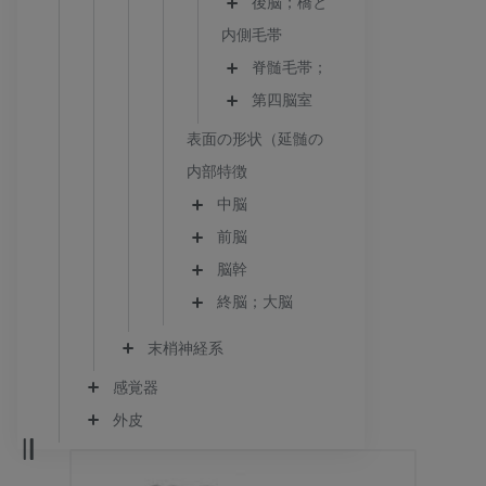
後脳；橋と小脳
内側毛帯
脊髄毛帯；前外側路；前外側系
第四脳室
表面の形状（延髄の）
内部特徴
中脳
前脳
脳幹
終脳；大脳
末梢神経系
感覚器
外皮