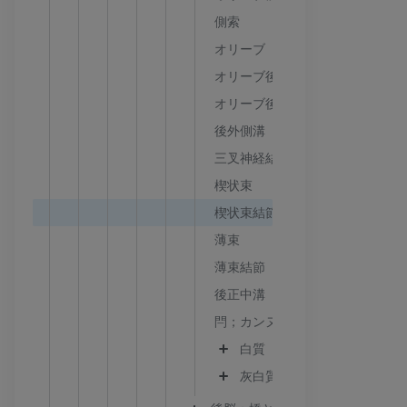
側索
オリーブ
オリーブ後溝
オリーブ後野
後外側溝
三叉神経結節；灰白結節
楔状束
楔状束結節
薄束
薄束結節
後正中溝
閂；カンヌキ
白質
灰白質