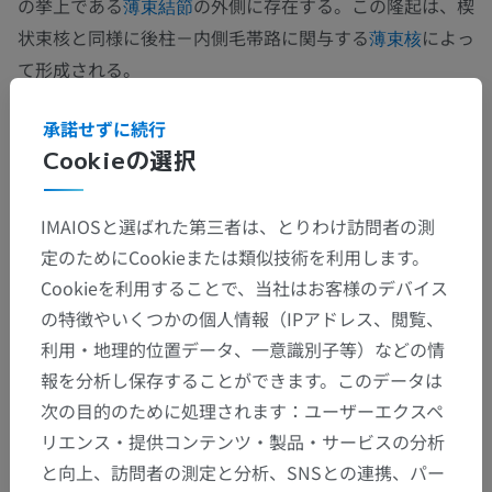
の挙上である
の外側に存在する。この隆起は、楔
薄束結節
状束核と同様に後柱－内側毛帯路に関与する
によっ
薄束核
て形成される。
薄束核および楔状束核はいずれも、振動覚・意識的固有感
承諾せずに続行
覚・二点識別覚などの感覚情報を中継する。これらの核は
Cookieの選択
本経路内において機能的役割を共有するが、入力源におい
て異なる。すなわち、薄束核は下肢からの感覚入力を受容
IMAIOSと選ばれた第三者は、とりわけ訪問者の測
するのに対し、楔状束核は頭部を除く上肢からの入力を処
定のためにCookieまたは類似技術を利用します。
理する。
Cookieを利用することで、当社はお客様のデバイス
の特徴やいくつかの個人情報（IPアドレス、閲覧、
この翻訳に問題がありますか？
報告する
利用・地理的位置データ、一意識別子等）などの情
報を分析し保存することができます。このデータは
次の目的のために処理されます：ユーザーエクスペ
参考文献
リエンス・提供コンテンツ・製品・サービスの分析
Snell, R.S. (2010). ‘Chapter 4: The Spinal Cord and the Ascending and
と向上、訪問者の測定と分析、SNSとの連携、パー
Descending Tracts, in Clinical Neuroanatomy. (7th ed.) Philadelphia: