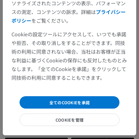
ソナライズされたコンテンツの表示、パフォーマン
Wolters Kluwer Health/Lippincott Williams & Wilkins, pp. 149-151.
スの測定、コンテンツの訴求。詳細は
プライバシー
Al-Chalabi, M., Reddy, V. and Alsalman, I. Neuroanatomy, Posterior
ポリシー
をご覧ください。
Column (Dorsal Column). 2021 Jul 31. In: StatPearls [Internet].
Treasure Island (FL): StatPearls Publishing; 2022 Jan–. PMID:
Cookieの設定ツールにアクセスして、いつでも承諾
29939665.
https://pubmed.ncbi.nlm.nih.gov/29939665/
や拒否、その取り消しをすることができます。同技
術の利用に同意されない場合、当社はお客様が正当
ギャラリー
な利益に基づくCookieの保存にも反対したものとみ
なします。「全てのCookieを承諾」をクリックして
同技術の利用に同意することもできます。
全てのCOOKIEを承諾
COOKIEを管理