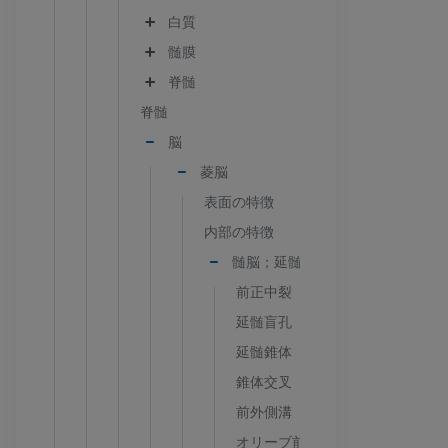
白質
髄膜
脊髄
脊髄
脳
菱脳
表面の特徴
内部の特徴
髄脳；延髄；球
前正中裂
延髄盲孔
延髄錐体
錐体交叉
前外側溝
オリーブ前溝