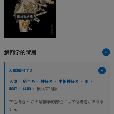
解剖学的階層
人体解剖学2
人体
>
統合系
>
神経系
>
中枢神経系
>
脳
>
脳幹
>
延髄
>
楔状束結節
この解剖学的部位には下位構造がありま
下位構造：
せん