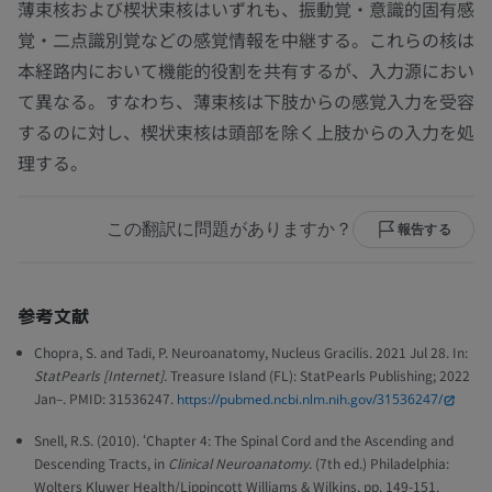
薄束核および楔状束核はいずれも、振動覚・意識的固有感
覚・二点識別覚などの感覚情報を中継する。これらの核は
本経路内において機能的役割を共有するが、入力源におい
て異なる。すなわち、薄束核は下肢からの感覚入力を受容
するのに対し、楔状束核は頭部を除く上肢からの入力を処
理する。
この翻訳に問題がありますか？
報告する
参考文献
Chopra, S. and Tadi, P. Neuroanatomy, Nucleus Gracilis. 2021 Jul 28. In:
StatPearls [Internet].
Treasure Island (FL): StatPearls Publishing; 2022
Jan–. PMID: 31536247.
https://pubmed.ncbi.nlm.nih.gov/31536247/
Snell, R.S. (2010). ‘Chapter 4: The Spinal Cord and the Ascending and
Descending Tracts, in
Clinical Neuroanatomy
. (7th ed.) Philadelphia:
Wolters Kluwer Health/Lippincott Williams & Wilkins, pp. 149-151.