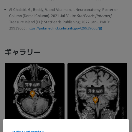
Al-Chalabi, M., Reddy, V. and Alsalman, I. Neuroanatomy, Posterior
Column (Dorsal Column). 2021 Jul 31. In:
StatPearls [Internet].
Treasure Island (FL): StatPearls Publishing; 2022 Jan–. PMID:
29939665.
https://pubmed.ncbi.nlm.nih.gov/29939665/
ギャラリー