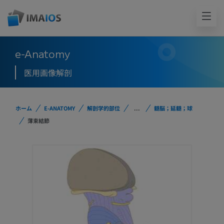
e-Anatomy
医用画像解剖
ホーム
E-ANATOMY
解剖学的部位
...
髄脳；延髄；球
薄束結節