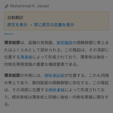
Muhammad A. Javaid
自動翻訳
原文を表示
常に原文の定義を表示
薄束結節
は、延髄の背側面、
の頸静脈壁に挙上ま
第四脳室
たはふくらみとして認められる。この隆起は、その深部に
位置する
によって形成されており、薄束核は後柱－
薄束核
内側毛帯感覚路の重要な構成要素である。
薄束結節
の外側には、
が位置する。これも同様
楔状束結節
の挙上であり、第四脳室の頸静脈壁に存在する。この隆起
は、その深部に位置する
によって形成されてお
楔状束核
り、楔状束核は薄束核と同様に後柱－内側毛帯路に関与す
る。