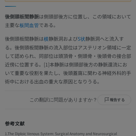
後側頭板間静脈
は側頭部後方に位置し、この領域において
主要な
である。
板間血管
後側頭板間静脈は
静脈洞および
静脈洞へと流入す
横
S状
る。後側頭板間静脈の流入部位はアステリオン領域に一定
して認められ、同部位は頭頂骨・側頭骨・後頭骨の接合部
近傍に位置する。[1]本静脈は側頭部後方の静脈還流にお
いて重要な役割を果たし、後頭蓋窩に関わる神経外科的手
術中における出血の重大な原因となりうる。
この翻訳に問題がありますか？
報告する
参考文献
1.The Diploic Venous System: Surgical Anatomy and Neurosurgical