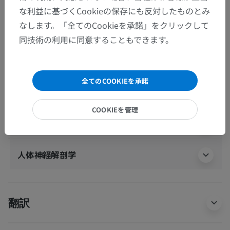
人体解剖学2
な利益に基づくCookieの保存にも反対したものとみ
なします。「全てのCookieを承諾」をクリックして
人体
>
統合系
>
心脈管系
>
体静脈
>
同技術の利用に同意することもできます。
頭蓋の静脈
>
板間静脈
>
後側頭板間静脈
この解剖学的部位には下位構造がありま
下位構造：
全てのCOOKIEを承諾
せん
COOKIEを管理
人体解剖学1
人体神経解剖学
翻訳