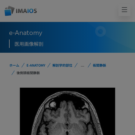
e-Anatomy
医用画像解剖
ホーム
E-ANATOMY
解剖学的部位
...
板間静脈
後側頭板間静脈