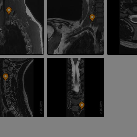
Visible Human Project
下肢CTA
写真
CT
プレミアム
プレミアム
下腿（動脈・
CT
無料
下肢動脈造影
血管造影
無料