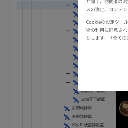
と向上、訪問者の測
足首 - 足
椎骨静脈
スの測定、コンテン
後頭下静脈叢
I
足根MRI
Cookieの設定
深頸静脈
MRI
術の利用に同意され
内胸静脈
アム
プレミアム
なします。「全ての
最上肋間静脈
内頸静脈
CT関節造影
前足MRI
節造影
MRI
右内頸静脈
左内頸静脈
アム
プレミアム
大脳の静脈
RI
下肢MRI
鎖骨下静脈
MRI
右鎖骨下静脈
アム
プレミアム
左鎖骨下静脈
右腕頭静脈
線
下肢X線
左腕頭静脈
像
X線画像
不対甲状腺静脈叢