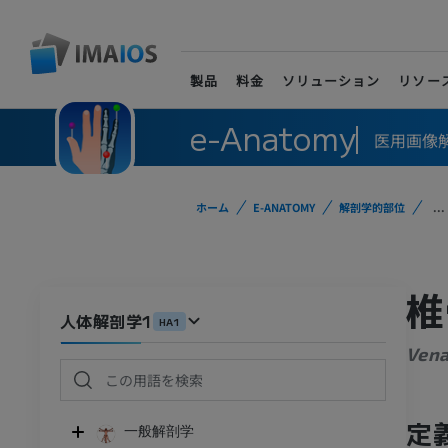
製品
料金
ソリューション
リソー
e-Anatomy
医用画像
ホーム
E-ANATOMY
解剖学的部位
...
椎
人体解剖学1
HA1
Vena
定
一般解剖学