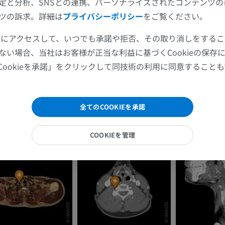
定と分析、SNSとの連携、パーソナライズされたコンテンツ
上肢
下肢
ツの訴求。詳細は
プライバシーポリシー
をご覧ください。
上肢MRI
下肢
ツールにアクセスして、いつでも承諾や拒否、その取り消しをする
MRI
イラストレー
ない場合、当社はお客様が正当な利益に基づくCookieの保存
プレミアム
プレミアム
Cookieを承諾」をクリックして同技術の利用に同意すること
肩関節MRI
下肢X線
MRI
X線画像
全てのCOOKIEを承諾
プレミアム
無料
COOKIEを管理
手関節MRI
下肢MRI
MRI
MRI
プレミアム
プレミアム
肘関節MRI
股関節MRI
MRI
MRI