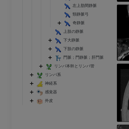
無料
左上肋間静脈
頸静脈弓
下肢
奇静脈
トレーション
イラストレーション
上肢の静脈
アム
プレミアム
下大静脈
足根および足部のCT
下肢の静脈
CT
門脈；門静脈；肝門脈
プレミアム
リンパ本幹とリンパ管
リンパ系
神経系
感覚器
外皮