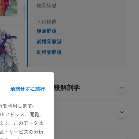
椎骨静脈
下位構造：
後頭静脈
前椎骨静脈
副椎骨静脈
動物の比較解剖学
承諾せずに続行
技術を利用します。
翻訳
IPアドレス、閲覧、
ます。このデータは
品・サービスの分析