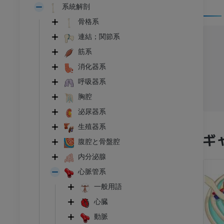
系統解剖
骨格系
連結；関節系
筋系
消化器系
呼吸器系
胸腔
泌尿器系
生殖器系
ギ
腹腔と骨盤腔
内分泌腺
心脈管系
一般用語
心臓
動脈