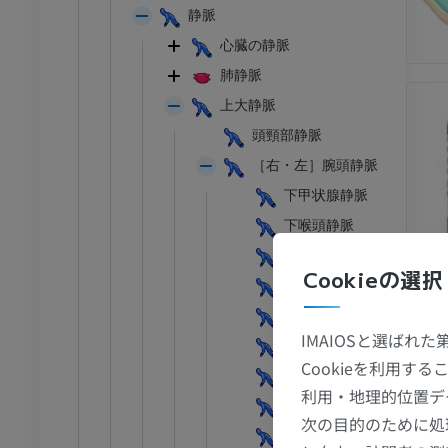
静脈
心臓の静脈
肺静脈
上大静脈
頭頸部静脈
［右・左］腕頭静脈
下甲状腺静脈
下喉頭静脈
胸腺静脈
Cookieの選択
心膜静脈
心膜横隔静脈
IMAIOSと選ばれ
縦隔静脈
Cookieを利用
気管支静脈
利用・地理的位置デ
気管静脈
次の目的のために処
食道静脈