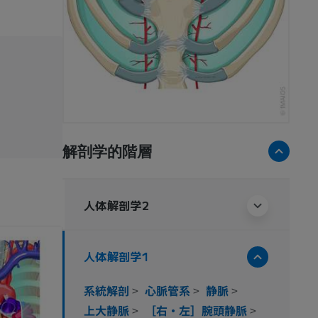
解剖学的階層
人体解剖学2
人体解剖学1
系統解剖
>
心脈管系
>
静脈
>
上大静脈
>
［右・左］腕頭静脈
>