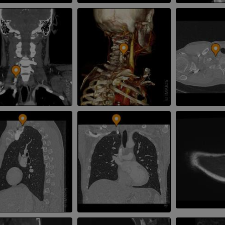
プレミアム
プレミアム
手部MRI
膝 MRI
MRI
MRI
プレミアム
プレミアム
上肢X線
膝関節CT関
X線画像
CT関節造影
プレミアム
プレミアム
上肢
足関節・後足
イラストレーション
MRI
プレミアム
プレミアム
上肢動脈造影
前足MRI
血管造影
MRI
無料
プレミアム