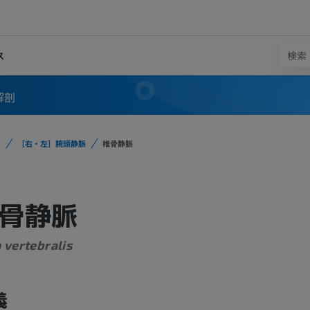
ス
解剖
［右・左］腕頭静脈
椎骨静脈
骨静脈
 vertebralis
義