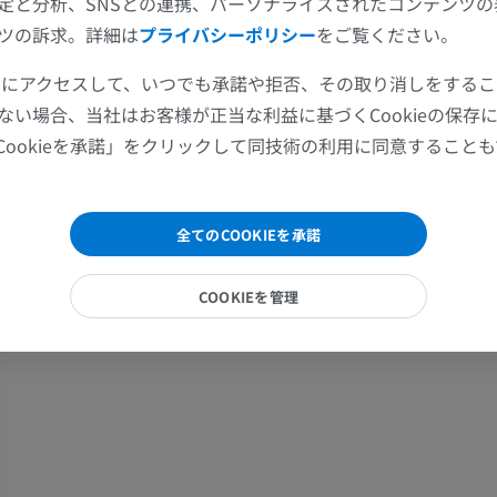
定と分析、SNSとの連携、パーソナライズされたコンテンツ
上肢
下肢
ツの訴求。詳細は
プライバシーポリシー
をご覧ください。
上肢MRI
下肢
ツールにアクセスして、いつでも承諾や拒否、その取り消しをする
MRI
イラストレー
ない場合、当社はお客様が正当な利益に基づくCookieの保存
プレミアム
プレミアム
Cookieを承諾」をクリックして同技術の利用に同意すること
肩関節MRI
下肢X線
MRI
X線画像
全てのCOOKIEを承諾
プレミアム
無料
COOKIEを管理
手関節MRI
下肢MRI
MRI
MRI
プレミアム
プレミアム
肘関節MRI
股関節MRI
MRI
MRI