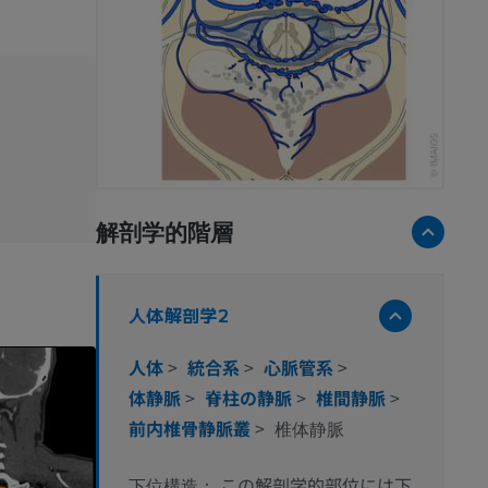
解剖学的階層
人体解剖学2
人体
>
統合系
>
心脈管系
>
体静脈
>
脊柱の静脈
>
椎間静脈
>
前内椎骨静脈叢
>
椎体静脈
この解剖学的部位には下
下位構造：