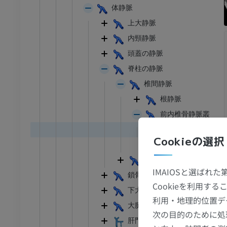
体静脈
上大静脈
内頸静脈
頭蓋の静脈
脊柱の静脈
椎間静脈
根静脈
前内椎骨静脈叢
椎体静脈
Cookieの選択
後内椎骨静脈叢
外椎骨静脈叢
IMAIOSと選ばれ
鎖骨下静脈
Cookieを利用
下大静脈
利用・地理的位置デ
大腿静脈
次の目的のために処
肝門脈