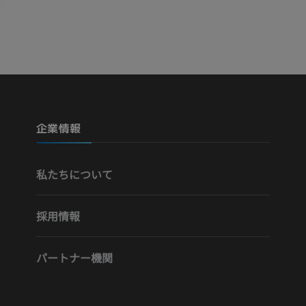
Visible Human Project
下肢CTA
写真
CT
プレミアム
プレミアム
下腿（動脈・
企業情報
CT
無料
私たちについて
下肢動脈造影
血管造影
採用情報
無料
パートナー機関