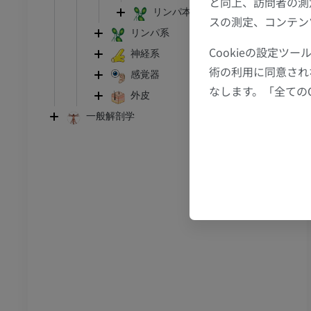
と向上、訪問者の測
足首 - 足
リンパ本幹とリンパ管
スの測定、コンテン
リンパ系
I
足根MRI
Cookieの設定
神経系
MRI
術の利用に同意され
感覚器
アム
プレミアム
なします。「全ての
外皮
一般解剖学
CT関節造影
前足MRI
節造影
MRI
アム
プレミアム
RI
下肢MRI
MRI
アム
プレミアム
線
下肢X線
像
X線画像