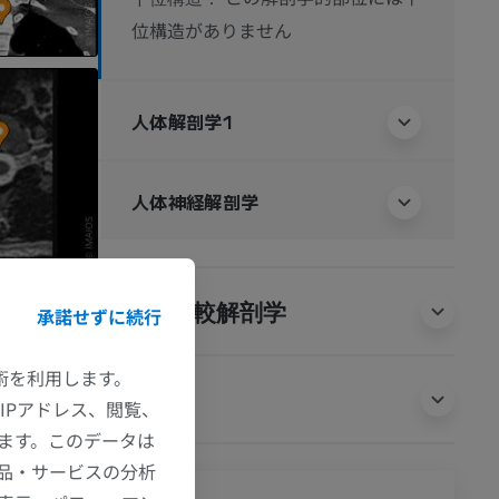
位構造がありません
人体解剖学1
人体神経解剖学
動物の比較解剖学
承諾せずに続行
技術を利用します。
翻訳
IPアドレス、閲覧、
ます。このデータは
品・サービスの分析