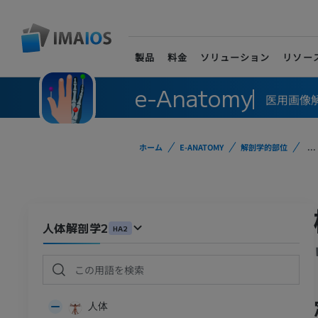
製品
料金
ソリューション
リソー
e-Anatomy
医用画像
ホーム
E-ANATOMY
解剖学的部位
...
人体解剖学2
HA2
人体