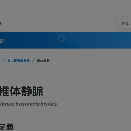
ス
解剖
前内椎骨静脈叢
椎体静脈
椎体静脈
Venae basivertebrales
定義