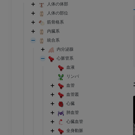
人体の体部
人体の部位
筋骨格系
内臓系
統合系
内分泌腺
心脈管系
血液
リンパ
血管
血管叢
心臓
肺血管
心臓血管
全身動脈