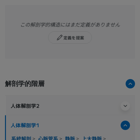
この解剖学的構造にはまだ定義がありません
定義を提案
解剖学的階層
人体解剖学2
人体解剖学1
系統解剖
>
心脈管系
>
静脈
>
上大静脈
>