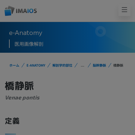
e-Anatomy
医用画像解剖
ホーム
E-ANATOMY
解剖学的部位
...
脳幹静脈
橋静脈
橋静脈
Venae pontis
定義