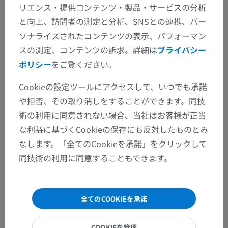
リエンス・提供コンテンツ・製品・サービスの分析
と向上、訪問者の測定と分析、SNSとの連携、パー
間違いを発見しましたか？
ソナライズされたコンテンツの表示、パフォーマン
スの測定、コンテンツの訴求。詳細は
プライバシー
修正や翻訳、内容の改善の提案がありましたらどう
ポリシー
をご覧ください。
ぞお知らせください。
Cookieの設定ツールにアクセスして、いつでも承諾
問題を報告
や拒否、その取り消しをすることができます。同技
術の利用に同意されない場合、当社はお客様が正当
アプリを入手
な利益に基づくCookieの保存にも反対したものとみ
なします。「全てのCookieを承諾」をクリックして
同技術の利用に同意することもできます。
全てのCOOKIEを承諾
COOKIEを管理