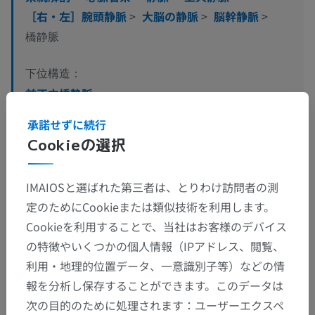
［右・左］腕頭静脈
>
大脳の静脈
>
脳幹静脈
>
橋静脈
下位構造：
前正中橋静脈
前外側橋静脈
承諾せずに続行
横橋静脈
Cookieの選択
外側橋静脈
IMAIOSと選ばれた第三者は、とりわけ訪問者の測
定のためにCookieまたは類似技術を利用します。
人体神経解剖学
Cookieを利用することで、当社はお客様のデバイス
の特徴やいくつかの個人情報（IPアドレス、閲覧、
利用・地理的位置データ、一意識別子等）などの情
報を分析し保存することができます。このデータは
翻訳
次の目的のために処理されます：ユーザーエクスペ