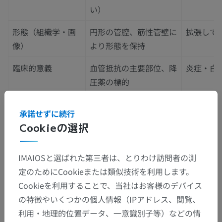
い）
形態（組織学・画
円形の管腔、筋性管壁に
拡張して
像）
より形態を保持
臨床的意義
血管抵抗の主要部位、降
炎症・白
圧薬の標的
承諾せずに続行
この翻訳に問題がありますか？
報告する
Cookieの選択
IMAIOSと選ばれた第三者は、とりわけ訪問者の測
参考文献
定のためにCookieまたは類似技術を利用します。
Saladin KS.
Anatomy & Physiology: The Unity of Form and Function
. 9th
Cookieを利用することで、当社はお客様のデバイス
ed.
の特徴やいくつかの個人情報（IPアドレス、閲覧、
Guyton AC, Hall JE.
Textbook of Medical Physiology
. 14th ed.
利用・地理的位置データ、一意識別子等）などの情