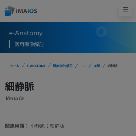
e-Anatomy
医用画像解剖
ホーム
E-ANATOMY
解剖学的部位
...
血管
細静脈
細静脈
Venula
関連用語：
小静脈；細静脈