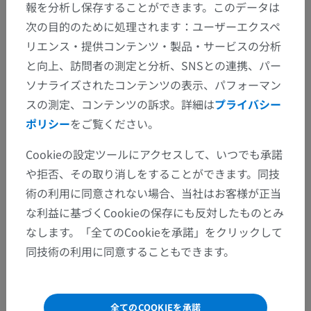
報を分析し保存することができます。このデータは
次の目的のために処理されます：ユーザーエクスペ
リエンス・提供コンテンツ・製品・サービスの分析
解剖学的階層
と向上、訪問者の測定と分析、SNSとの連携、パー
ソナライズされたコンテンツの表示、パフォーマン
人体解剖学2
スの測定、コンテンツの訴求。詳細は
プライバシー
ポリシー
をご覧ください。
人体
>
統合系
>
心脈管系
>
血管
>
血管
>
細静脈
Cookieの設定ツールにアクセスして、いつでも承諾
この解剖学的部位には下位構造がありま
下位構造：
や拒否、その取り消しをすることができます。同技
せん
術の利用に同意されない場合、当社はお客様が正当
な利益に基づくCookieの保存にも反対したものとみ
なします。「全てのCookieを承諾」をクリックして
人体解剖学1
同技術の利用に同意することもできます。
動物の比較解剖学
全てのCOOKIEを承諾