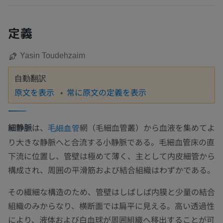
定義
Yasin Toudehzaim
自動翻訳
原文を表示
常に原文の定義を表示
細静脈
は、
網（毛細血管叢）から血液を集めてよ
毛細血管
り大きな静脈へと合流する小静脈である。毛細血管床の直
下流に位置し、管壁は極めて薄く、主として内皮細管から
構成され、周囲の平滑筋および結合組織はわずかである。
その繊細な構造のため、管壁はしばしば内膜と少量の結合
組織のみからなり、横断面では扁平に見える。高い透過性
により、液体および白血球が周囲組織へ移出することが可