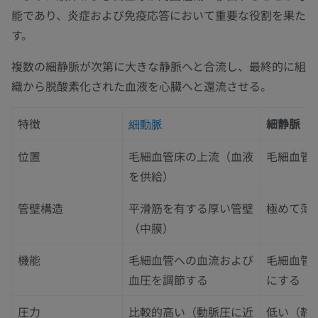
能であり、炎症および免疫応答において重要な役割を果た
す。
複数の細静脈が次第に大きな静脈へと合流し、最終的に組
織から脱酸素化された血液を心臓へと還流させる。
特徴
細静脈
細動脈
位置
毛細血管床の上流（血液
毛細血管
を供給）
管壁構造
平滑筋を有する厚い管壁
極めて薄
（中膜）
機能
毛細血管への血流および
毛細血管
血圧を調節する
にする
圧力
比較的高い（動脈圧に近
低い（静脈